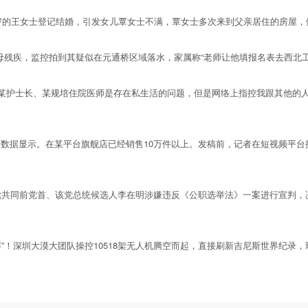
岁的王女士登记结婚，引发女儿覃女士不满，覃女士多次来到父亲居住的房屋，
残疾，监控拍到其疑似在元通桥区域落水，家属称“老师让他填报名表去西北工作
某护士长、某规培住院医师是存在私生活的问题，但是网络上指控我跟其他的
据显示。在某平台旗舰店已经销售10万件以上。发稿前，记者在短视频平台
共同前党首、该党总统候选人李在明涉嫌违反《公职选举法》一案进行宣判，
屏”！深圳大漠大团队操控10518架无人机腾空而起，直接刷新吉尼斯世界纪