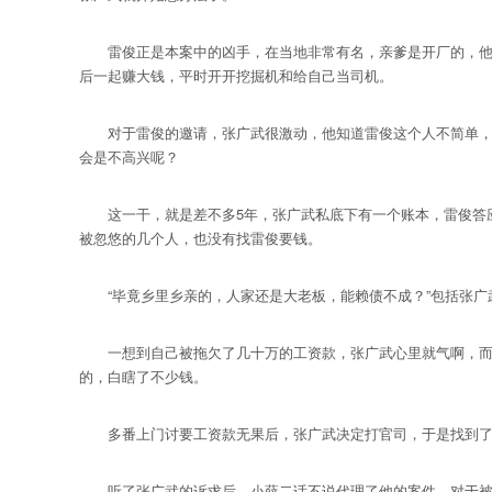
雷俊正是本案中的凶手，在当地非常有名，亲爹是开厂的，他本
后一起赚大钱，平时开开挖掘机和给自己当司机。
对于雷俊的邀请，张广武很激动，他知道雷俊这个人不简单，见
会是不高兴呢？
这一干，就是差不多5年，张广武私底下有一个账本，雷俊答应
被忽悠的几个人，也没有找雷俊要钱。
“毕竟乡里乡亲的，人家还是大老板，能赖债不成？”包括张广武
一想到自己被拖欠了几十万的工资款，张广武心里就气啊，而让
的，白瞎了不少钱。
多番上门讨要工资款无果后，张广武决定打官司，于是找到了律
听了张广武的诉求后，小薛二话不说代理了他的案件，对于被欠