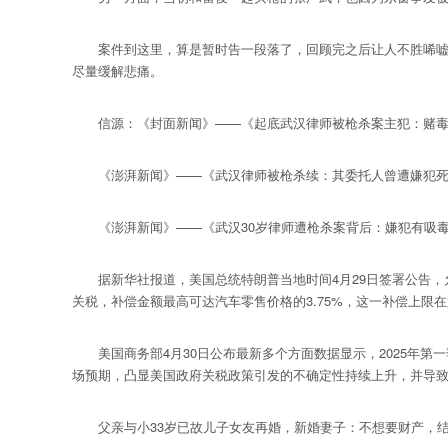
案件到这里，算是暂时告一段落了，回顾完之后让人不胜唏嘘，
尽量缓解悲痛。
信源：《封面新闻》——《起底武汉律师被枪杀案主犯：赌毒缠
《澎湃新闻》——《武汉律师被枪杀续：其委托人曾遭嫌犯死
《澎湃新闻》——《武汉30岁律师遭枪杀案背后：嫌犯有吸毒
据新华社报道，美国总统特朗普当地时间4月29日签署公告，
关税，补偿金额最高可达汽车零售价格的3.75%，这一补偿上限在
美国商务部4月30日公布最新多个方面数据显示，2025年第一季
场预期，凸显美国政府关税政策引发的不确定性持续上升，并导
父亲与小33岁已故儿子女友再婚，新婚妻子：不想要财产，结