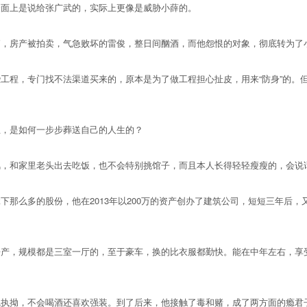
面上是说给张广武的，实际上更像是威胁小薛的。
房产被拍卖，气急败坏的雷俊，整日间酗酒，而他怨恨的对象，彻底转为了
程，专门找不法渠道买来的，原本是为了做工程担心扯皮，用来“防身”的。
，是如何一步步葬送自己的人生的？
和家里老头出去吃饭，也不会特别挑馆子，而且本人长得轻轻瘦瘦的，会说
么多的股份，他在2013年以200万的资产创办了建筑公司，短短三年后，又
，规模都是三室一厅的，至于豪车，换的比衣服都勤快。能在中年左右，享受
拗，不会喝酒还喜欢强装。到了后来，他接触了毒和赌，成了两方面的瘾君