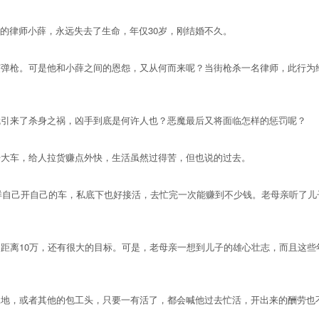
后的律师小薛，永远失去了生命，年仅30岁，刚结婚不久。
枪。可是他和小薛之间的恩怨，又从何而来呢？当街枪杀一名律师，此行为给
引来了杀身之祸，凶手到底是何许人也？恶魔最后又将面临怎样的惩罚呢？
大车，给人拉货赚点外快，生活虽然过得苦，但也说的过去。
自己开自己的车，私底下也好接活，去忙完一次能赚到不少钱。老母亲听了儿
离10万，还有很大的目标。可是，老母亲一想到儿子的雄心壮志，而且这些
，或者其他的包工头，只要一有活了，都会喊他过去忙活，开出来的酬劳也不