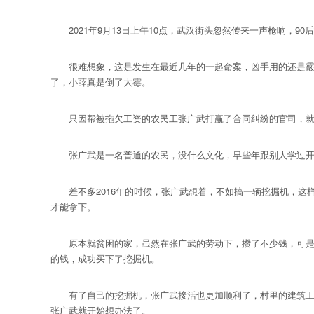
2021年9月13日上午10点，武汉街头忽然传来一声枪响，90
很难想象，这是发生在最近几年的一起命案，凶手用的还是霰弹
了，小薛真是倒了大霉。
只因帮被拖欠工资的农民工张广武打赢了合同纠纷的官司，就
张广武是一名普通的农民，没什么文化，早些年跟别人学过开
差不多2016年的时候，张广武想着，不如搞一辆挖掘机，这样
才能拿下。
原本就贫困的家，虽然在张广武的劳动下，攒了不少钱，可是距
的钱，成功买下了挖掘机。
有了自己的挖掘机，张广武接活也更加顺利了，村里的建筑工地
张广武就开始想办法了。