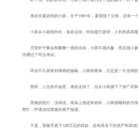
来自甘肃农村的小薛，生于1991年，家里除了父母，还有一
小薛从小就很外向，喜欢运动，特别是打篮球，人长的高高瘦瘦
尽管对于聚会和聚餐一类的活动，小薛不感兴趣，而且很少参加
功通过了司法考试。
毕业不久就拿到律师的饭碗，小薛的将来，注定是一片光明的，
然而，人生的不如意，来的太快了，自从小薛接下了张广武和
雷俊的恶行，没得说，再加上他还有前科，小薛很顺利的为张广
帮忙，申请冻结雷俊的资产抵债。
于是，雷俊手底下126万元的存款，还有其名下的房产和其他