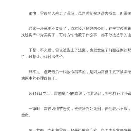
很快，雷俊的人生走了滑坡，虽然强制被送进去戒毒，但雷俊吸
赌这一块就更不要提了，原本经营良好的公司，在被雷俊霍霍差
找过房产中介卖房子，可对方怕他惹了什么事，都不敢接烫手的
于是，不久后，雷俊被告上了法庭，也就发生了前面提到的那些
了，只想让小薛付出代价。
只不过，点燃最后一根救命稻草的，是因为雷俊手底下被冻结的
他原本的心理价位了。
9月13日早上，雷俊喝了4两白酒，借着酒劲，持枪打死了小薛
一审时，雷俊因情节恶劣，被依法判处死刑，但他表示不服，强
偿命。
另一方面，当初和雷俊一起买枪的张广武，也因为东窗事发被