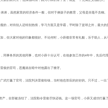
个弟弟，虽然家里的经济条件一般，但对于俩孩子的教育，父母是丝毫不含糊。
的，对待别人还特别热情，学习方面又是学霸，平时除了篮球之外，最大的
，但大家对他的印象都很好。不论何时，小薛都非常有礼貌，乐于助人，从不
同事务所的其他同事，也对小薛十分认可，在他参加工作的4年中，先后代理了
雷俊的官司，恶魔就在暗中对他露出了獠牙。
武打赢了官司，法院判决雷俊给钱，当时他也答应的好好的。只不过，一出了
资产，全部被冻结了，法院勒令雷俊尽快还钱。这一场官司，小薛又成功打赢