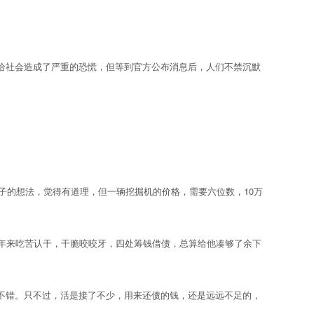
社会造成了严重的恐慌，但等到官方公布消息后，人们不禁沉默
子的想法，觉得有道理，但一辆挖掘机的价格，需要六位数，10万
年来吃苦认干，干脆咬咬牙，四处筹钱借债，总算给他凑够了余下
错。只不过，活是接了不少，用来还债的钱，还是远远不足的，