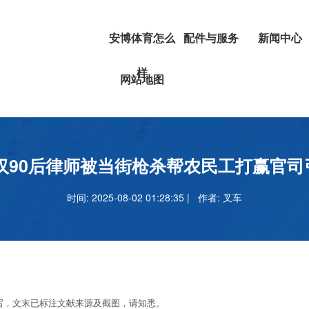
安博体育怎么
配件与服务
新闻中心
样
挖掘机
安博体育正
网站地图
叉车
吗
安博足球官
武汉90后律师被当街枪杀帮农民工打赢官
时间: 2025-08-02 01:28:35 | 作者:
叉车
，文末已标注文献来源及截图，请知悉。