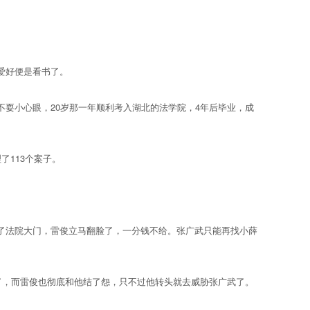
爱好便是看书了。
耍小心眼，20岁那一年顺利考入湖北的法学院，4年后毕业，成
113个案子。
法院大门，雷俊立马翻脸了，一分钱不给。张广武只能再找小薛
了，而雷俊也彻底和他结了怨，只不过他转头就去威胁张广武了。