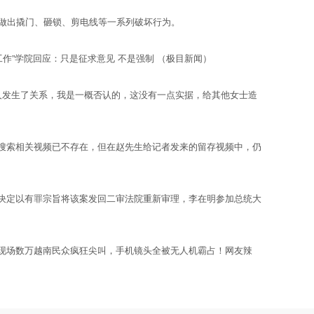
做出撬门、砸锁、剪电线等一系列破坏行为。
”学院回应：只是征求意见 不是强制 （极目新闻）
人发生了关系，我是一概否认的，这没有一点实据，给其他女士造
搜索相关视频已不存在，但在赵先生给记者发来的留存视频中，仍
决定以有罪宗旨将该案发回二审法院重新审理，李在明参加总统大
录，现场数万越南民众疯狂尖叫，手机镜头全被无人机霸占！网友辣