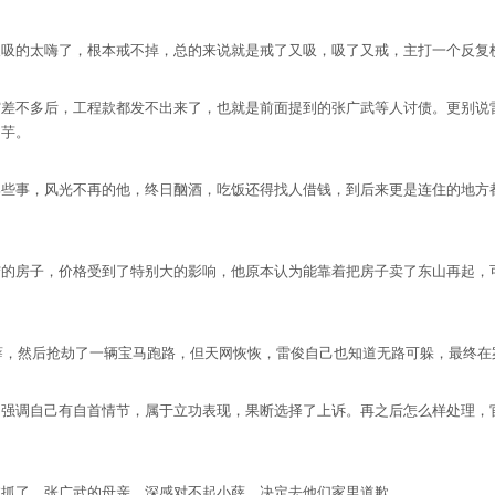
的太嗨了，根本戒不掉，总的来说就是戒了又吸，吸了又戒，主打一个反复
不多后，工程款都发不出来了，也就是前面提到的张广武等人讨债。更别说雷
山芋。
事，风光不再的他，终日酗酒，吃饭还得找人借钱，到后来更是连住的地方
房子，价格受到了特别大的影响，他原本认为能靠着把房子卖了东山再起，可
，然后抢劫了一辆宝马跑路，但天网恢恢，雷俊自己也知道无路可躲，最终在
调自己有自首情节，属于立功表现，果断选择了上诉。再之后怎么样处理，官
抓了。张广武的母亲，深感对不起小薛，决定去他们家里道歉。