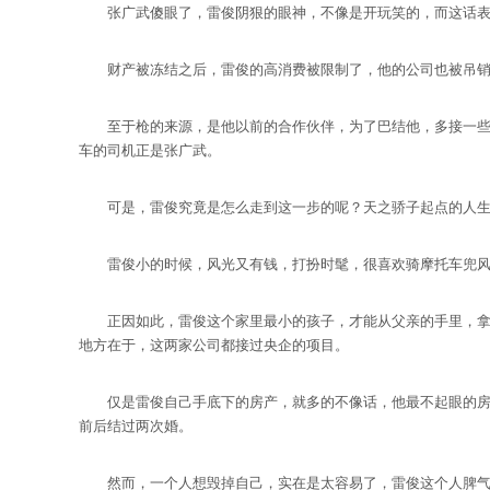
张广武傻眼了，雷俊阴狠的眼神，不像是开玩笑的，而这话表
财产被冻结之后，雷俊的高消费被限制了，他的公司也被吊销，
至于枪的来源，是他以前的合作伙伴，为了巴结他，多接一些工
车的司机正是张广武。
可是，雷俊究竟是怎么走到这一步的呢？天之骄子起点的人生
雷俊小的时候，风光又有钱，打扮时髦，很喜欢骑摩托车兜风，
正因如此，雷俊这个家里最小的孩子，才能从父亲的手里，拿下那
地方在于，这两家公司都接过央企的项目。
仅是雷俊自己手底下的房产，就多的不像话，他最不起眼的房产
前后结过两次婚。
然而，一个人想毁掉自己，实在是太容易了，雷俊这个人脾气执