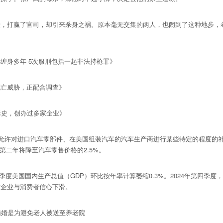
打赢了官司，却引来杀身之祸。原本毫无交集的两人，也闹到了这种地步，希
身多年 5次服刑包括一起非法持枪罪》
亡威胁，正配合调查》
史，创办过多家企业》
允许对进口汽车零部件、在美国组装汽车的汽车生产商进行某些特定的程度的
第二年将降至汽车零售价格的2.5%。
度美国国内生产总值（GDP）环比按年率计算萎缩0.3%。2024年第四季度，
致企业与消费者信心下滑。
婚是为避免老人被送至养老院