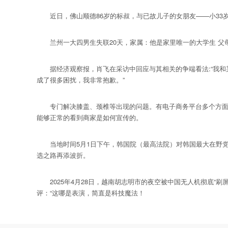
近日，佛山顺德86岁的标叔，与已故儿子的女朋友——小33
兰州一大四男生失联20天，家属：他是家里唯一的大学生 父母
据经济观察报，肖飞在采访中回应与其相关的争端看法:“我和
成了很多困扰，我非常抱歉。”
专门解决膝盖、颈椎等出现的问题。有电子商务平台多个方面数
能够正常的看到商家是如何宣传的。
当地时间5月1日下午，韩国院（最高法院）对韩国最大在野党
选之路再添波折。
2025年4月28日，越南胡志明市的夜空被中国无人机彻底“刷
评：“这哪是表演，简直是科技魔法！