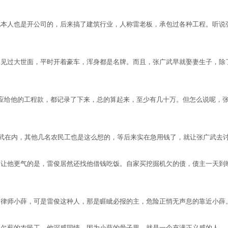
人也是开公司的，后来搞了建筑行业，人称雷老板，承包过各种工程。听说张
过大世面，平时开着豪车，浑身都是名牌。而且，张广武早就娶妻生子，除了
给他的工程款，都记录了下来，总的算起来，至少有几十万。但怎么说呢，张
在内，其他几名农民工也是这么想的，等后来实在急用钱了，就让张广武去讨
他更气的是，雷俊居然还找他借钱吃饭。自家买挖掘机欠的债，债主一天到晚
师小薛，可是雷俊这种人，那是睚眦必报的主，危险正悄无声息的靠近小薛
薪的农民工，他深感同情，因为小薛的骨子里，就是一个充满正义感的人。