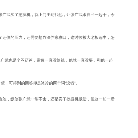
广武买了挖掘机，就上门主动找他，让张广武跟自己一起干，今
还债的压力，还需要想办法养家糊口，这时候被大老板选中，怎
广武也是个闷葫芦，雷俊一直没给钱，他就一直没要，和他一起
债，可得到的回答却是冰冷的两个词“没钱”。
催，纵使张广武非常不舍，还是卖了挖掘机抵债，但这一前一后
。