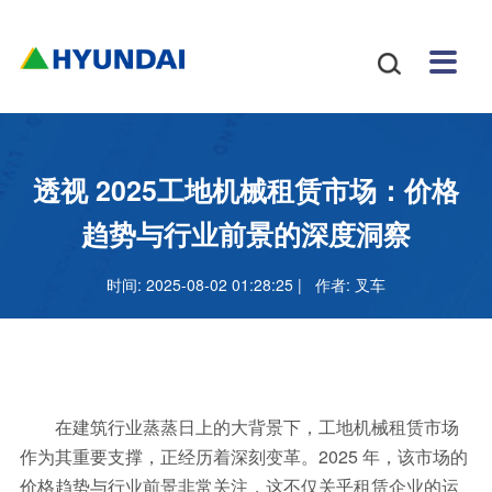
安博
配件
新闻
关于
招贤
联系

体育
与服
中心
我们
纳士
我们
挖掘
安博
网站
机
体育
怎么
务
地图
叉车
正规
透视 2025工地机械租赁市场：价格
吗
样
安博
趋势与行业前景的深度洞察
足球
时间: 2025-08-02 01:28:25 | 作者:
叉车
官网
在建筑行业蒸蒸日上的大背景下，工地机械租赁市场
作为其重要支撑，正经历着深刻变革。2025 年，该市场的
价格趋势与行业前景非常关注，这不仅关乎租赁企业的运