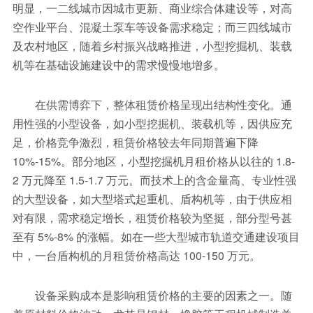
明显，一二线城市因城市更新、商业综合体建设等，对高
空作业平台、混凝土泵车等设备需求稳定；而三四线城市
及农村地区，随着乡村振兴战略推进，小型挖掘机、装载
机等在基础设施建设中的需求慢慢地增多。
在供需博弈下，整体租赁价格呈现出结构性变化。通
用性强的小型设备，如小型挖掘机、装载机等，因供应充
足，价格竞争激烈，租赁价格较去年同期普遍下降
10%-15%。部分地区，小型挖掘机月租价格从以往的 1.8-
2 万元降至 1.5-1.7 万元。而技术上的含金量高、专业性强
的大型设备，如大型塔式起重机、盾构机等，由于供应相
对有限，需求稳定增长，租赁价格较为坚挺，部分型号甚
至有 5%-8% 的涨幅。如在一些大型城市轨道交通建设项目
中，一台盾构机的月租赁价格高达 100-150 万元。
设备采购成本是影响租赁价格的主要的因素之一。随