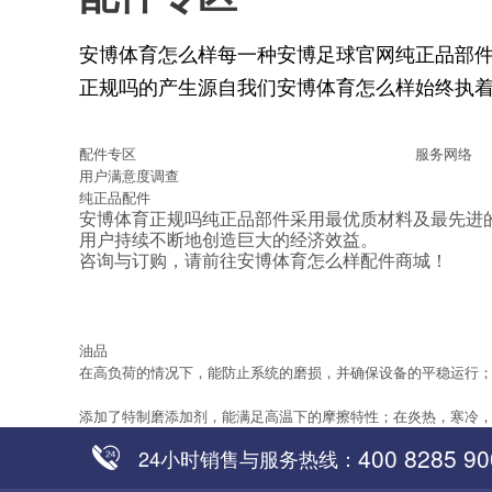
安博体育怎么样每一种安博足球官网纯正品部
正规吗的产生源自我们安博体育怎么样始终执着
配件专区
服务网络
用户满意度调查
纯正品配件
安博体育正规吗纯正品部件采用最优质材料及最先进
用户持续不断地创造巨大的经济效益。
咨询与订购，请前往安博体育怎么样配件商城！
油品
在高负荷的情况下，能防止系统的磨损，并确保设备的平稳运行
添加了特制磨添加剂，能满足高温下的摩擦特性；在炎热，寒冷
400 8285 90
24小时销售与服务热线：