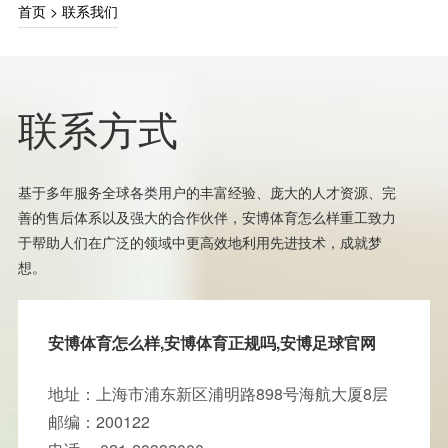
首页
>
联系我们
联系方式
基于多年服务全球各类用户的丰富经验、庞大的人才资源、完
善的售后体系以及强大的合作伙伴，
安博体育怎么样
重工致力
于帮助人们在广泛的领域中更高效地利用先进技术，成就梦
想。
安博体育怎么样,安博体育正规吗,安博足球官网
地址：上海市浦东新区浦明路898号海航大厦8层
邮编：200122