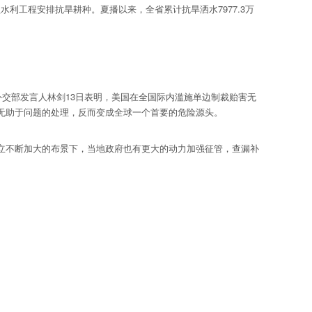
利工程安排抗旱耕种。夏播以来，全省累计抗旱洒水7977.3万
交部发言人林剑13日表明，美国在全国际内滥施单边制裁贻害无
无助于问题的处理，反而变成全球一个首要的危险源头。
不断加大的布景下，当地政府也有更大的动力加强征管，查漏补