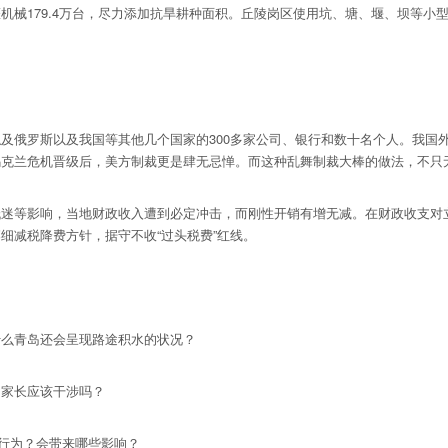
械179.4万台，尽力添加抗旱耕种面积。丘陵岗区使用坑、塘、堰、坝等小型水
罗斯以及我国等其他几个国家的300多家公司、银行和数十名个人。我国外
乌克兰危机晋级后，美方制裁更是肆无忌惮。而这种乱舞制裁大棒的做法，不只
等影响，当地财政收入遭到必定冲击，而刚性开销有增无减。在财政收支对立
细减税降费方针，据守不收“过头税费”红线。
么青岛还会呈现路途积水的状况？
家长应该干涉吗？
行为？会带来哪些影响？