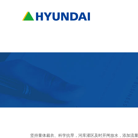
坚持量体裁衣、科学抗旱，河库灌区及时开闸放水，添加流量，