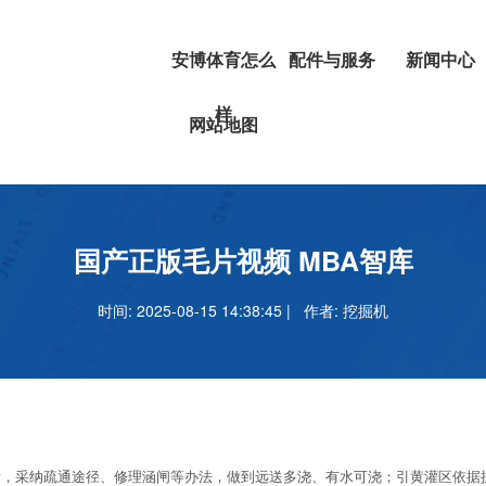
安博体育怎么
配件与服务
新闻中心
样
挖掘机
安博体育正
网站地图
叉车
吗
安博足球官
国产正版毛片视频 MBA智库
时间: 2025-08-15 14:38:45 | 作者:
挖掘机
采纳疏通途径、修理涵闸等办法，做到远送多浇、有水可浇；引黄灌区依据抗