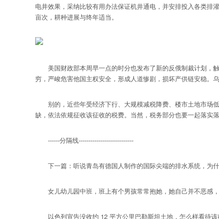
电井效果，采纳比较有用办法保证机井通电，并安排投入各类排灌机
亩次，耕种进展与终年适当。
美国财政部本周早一点的时分也发布了新的反俄制裁计划，触及俄
穷，严峻危害他国主权安全，形成人道惨剧，损坏产供链安稳。
别的，近些年受经济下行、大规模减税降费、楼市土地市场低迷
缺，依法依规征收该征收的税费。当然，税务部分也要一起落实落
------分隔线----------------------------
下一篇：听说青岛有德国人制作的国际尖端的排水系统，为什
女儿幼儿园中班，班上有个男孩常常抱她，她自己并不恶感，
以色列宣告没收约 12 平方公里巴勒斯坦土地，怎么样看待该