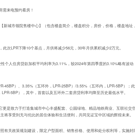
房需来电预约看房！
【新城市领院售楼中心】（包含楼盘简介，楼盘积分，房价，价格，楼盘地址
次LPR下降10个基点，月供将减少56元，30年月供累积减少2万元。
住房贷款加权平均利率为3.11%，较2024年第四季度的3.10%略有波动（
BP）、3.35%（五环外，LPR-25BP）/3.55%（五环内，LPR-5BP
%（五环内，LPR-5BP），其中，首套以及五环外二套房贷利率均降至历史最低水平。
更是致力于打造集城市中心丰盛配套、公园绿地、精品地铁商业、互联社交空
业主将享受到无与伦比的居住体验和生活便利，共同见证宝中区域的辉煌未来。
有关政策规划建设，限定户型面积、销售价格、使用和处分权利等，实施封闭