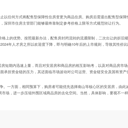
以任何方式将配售型保障性住房变更为商品住房。购房后需退出配售型保障性
象，深圳市住房主管部门能够最终靠制定参考价格上限等方式规范转让行为。
价格上的优势。按照最新办法，配售房封闭流转的流通限制，二次出让的折旧
024年人才房之所以欢迎度下降，即与明确10年后的上市规则，导致其性价
房短期内迅速上量，而且对安居房和商品房的相互影响考，以及对商品房市场
面承担资金链的压力，其还面临市场波动对公司运营、资金链安全及国有资产
成竞争。一方面，相同预算下，购房者可能优先选择南山等核心区的安居房，由
居房市场，进一步压缩外围区域商品房的去化空间。当然，具体影响，要视不一样