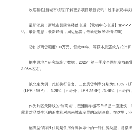
欢迎莅临[新城市领院]了解更多项目最新资讯！过来参观样板
最新消息：新城市领院售楼处电话:【营销中心电话】☎✔✔✔
话，最新消息，最新详情，周边配套，最新进展等详情咨询）
②如以商贷额度100万元、贷款30年、等额本息还款方式计算，此
据中原地产研究院统计数据，2025年第一季度全国新发放商业性个人
3.06%左右。
以北京为例，此前执行首套、二套房贷利率分别为3.15%（LPR-45
（LPR-45BP）、3.25%（五环外，LPR-25BP）/3.45
作为片区天际线的“制高点”，琶洲樾华樾不单单是一座建筑，它
露着对品质生活的追求和对未来城市发展的深刻洞察。在这里，
配售型保障性住房是住房保障体系中的一种住房类型，是指按照