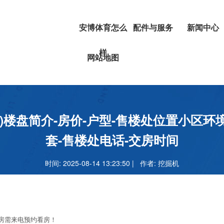
安博体育怎么
配件与服务
新闻中心
样
挖掘机
安博体育正
网站地图
叉车
吗
安博足球官
新)楼盘简介-房价-户型-售楼处位置小区环境
套-售楼处电话-交房时间
时间: 2025-08-14 13:23:50 | 作者:
挖掘机
房需来电预约看房！