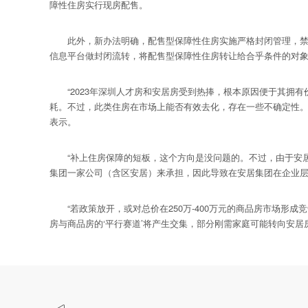
障性住房实行现房配售。
此外，新办法明确，配售型保障性住房实施严格封闭管理，禁止
信息平台做封闭流转，将配售型保障性住房转让给合乎条件的对
“2023年深圳人才房和安居房受到热捧，根本原因便于其拥有
耗。不过，此类住房在市场上能否有效去化，存在一些不确定性。2
表示。
“补上住房保障的短板，这个方向是没问题的。不过，由于安居
集团一家公司（含区安居）来承担，因此导致在安居集团在企业层
“若政策放开，或对总价在250万-400万元的商品房市场形
房与商品房的‘平行赛道’将产生交集，部分刚需家庭可能转向安