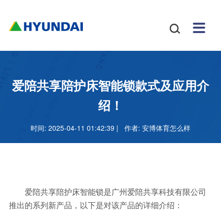
安博
配件
新闻
关于
招贤
联系

体育
与服
中心
我们
纳士
我们
挖掘
安博
网站
机
体育
怎么
务
地图
叉车
正规
爱陪共享陪护床智能锁款式及应用介
吗
样
安博
绍！
足球
时间: 2025-04-11 01:42:39 | 作者:
安博体育怎么样
官网
爱陪共享陪护床智能锁是广州爱陪共享科技有限公司
推出的系列新产品，以下是对该产品的详细介绍：