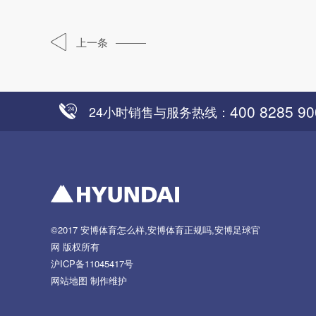
上一条
400 8285 90
24小时销售与服务热线：
©2017
安博体育怎么样,安博体育正规吗,安博足球官
网
版权所有
沪ICP备11045417号
网站地图
制作维护