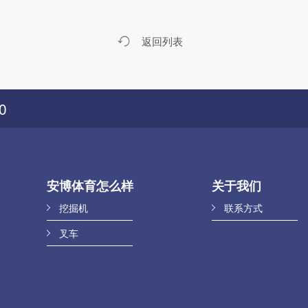
返回列表
0
安博体育怎么样
关于我们
挖掘机
联系方式
叉车