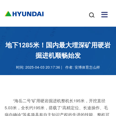
安博
配件
新闻
关于
招贤
联系

体育
与服
中心
我们
纳士
我们
挖掘
安博
网站
机
体育
怎么
务
地图
叉车
正规
地下1285米！国内最大埋深矿用硬岩
吗
样
安博
掘进机顺畅始发
足球
时间: 2025-04-03 20:17:36 | 作者:
安博体育怎么样
官网
“海岳二号”矿用硬岩掘进机整机长195米，开挖直径
5.03米，全长约195米，搭载了“高精定位、长途操作、毛
病自确诊”等多项具有自主知识产权的先进的技能。整机可