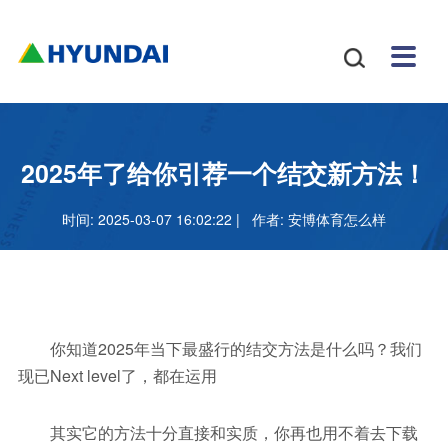
安博
配件
新闻
关于
招贤
联系

体育
与服
中心
我们
纳士
我们
挖掘
安博
网站
机
体育
怎么
务
地图
叉车
正规
2025年了给你引荐一个结交新方法！
吗
样
安博
时间: 2025-03-07 16:02:22 | 作者:
安博体育怎么样
足球
官网
你知道2025年当下最盛行的结交方法是什么吗？我们
现已Next level了，都在运用
其实它的方法十分直接和实质，你再也用不着去下载