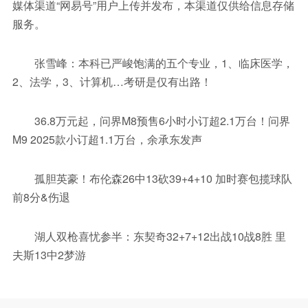
媒体渠道“网易号”用户上传并发布，本渠道仅供给信息存储
服务。
张雪峰：本科已严峻饱满的五个专业，1、临床医学，
2、法学，3、计算机…考研是仅有出路！
36.8万元起，问界M8预售6小时小订超2.1万台！问界
M9 2025款小订超1.1万台，余承东发声
孤胆英豪！布伦森26中13砍39+4+10 加时赛包揽球队
前8分&伤退
湖人双枪喜忧参半：东契奇32+7+12出战10战8胜 里
夫斯13中2梦游