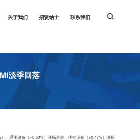
关于我们
招贤纳士
联系我们
规
网
MI淡季回落
）、通用设备（+6.53%）涨幅居前，轨交设备（+0.47%）涨幅