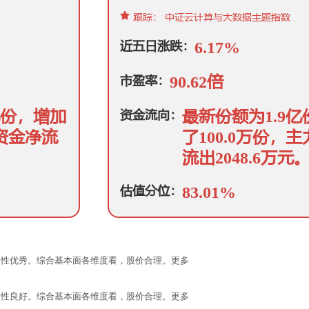
性优秀。综合基本面各维度看，股价合理。更多
性良好。综合基本面各维度看，股价合理。更多