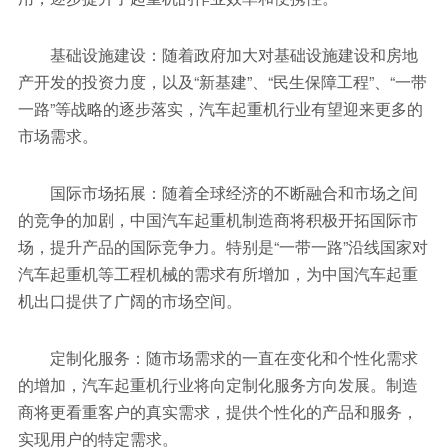
基础设施建设：随着政府加大对基础设施建设和房地
产开发的投资力度，以及“新基建”、“民生保障工程”、“一带
一路”等战略的逐步落实，汽车起重机行业有望迎来更多的
市场需求。
国际市场拓展：随着全球经济的不断融合和市场之间
的竞争的加剧，中国汽车起重机制造商将积极开拓国际市
场，提升产品的国际竞争力。特别是“一带一路”沿线国家对
汽车起重机等工程机械的需求有所增加，为中国汽车起重
机出口提供了广阔的市场空间。
定制化服务：随市场需求的一直在变化和个性化需求
的增加，汽车起重机行业将向定制化服务方向发展。制造
商将更看重客户的真实需求，提供个性化的产品和服务，
实现用户的特定需求。