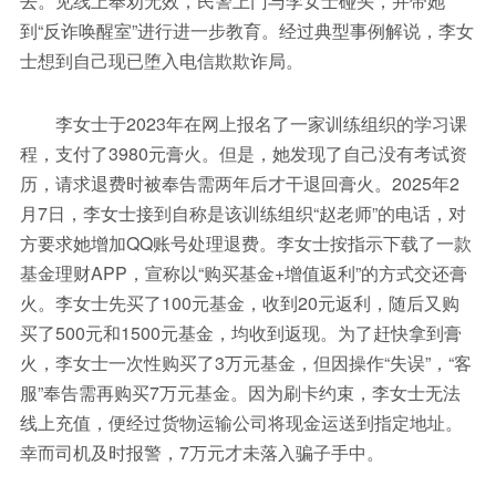
去。见线上奉劝无效，民警上门与李女士碰头，并带她
到“反诈唤醒室”进行进一步教育。经过典型事例解说，李女
士想到自己现已堕入电信欺欺诈局。
李女士于2023年在网上报名了一家训练组织的学习课
程，支付了3980元膏火。但是，她发现了自己没有考试资
历，请求退费时被奉告需两年后才干退回膏火。2025年2
月7日，李女士接到自称是该训练组织“赵老师”的电话，对
方要求她增加QQ账号处理退费。李女士按指示下载了一款
基金理财APP，宣称以“购买基金+增值返利”的方式交还膏
火。李女士先买了100元基金，收到20元返利，随后又购
买了500元和1500元基金，均收到返现。为了赶快拿到膏
火，李女士一次性购买了3万元基金，但因操作“失误”，“客
服”奉告需再购买7万元基金。因为刷卡约束，李女士无法
线上充值，便经过货物运输公司将现金运送到指定地址。
幸而司机及时报警，7万元才未落入骗子手中。