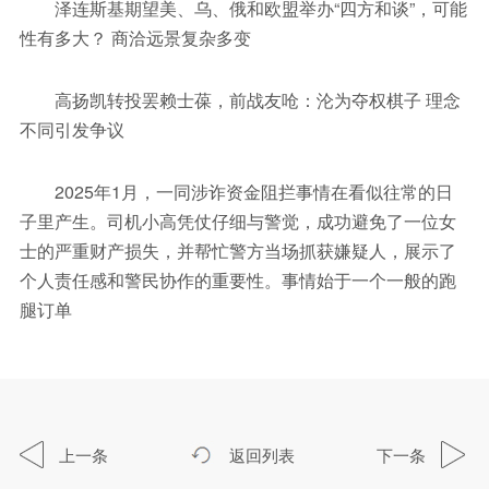
泽连斯基期望美、乌、俄和欧盟举办“四方和谈”，可能
性有多大？ 商洽远景复杂多变
高扬凯转投罢赖士葆，前战友呛：沦为夺权棋子 理念
不同引发争议
2025年1月，一同涉诈资金阻拦事情在看似往常的日
子里产生。司机小高凭仗仔细与警觉，成功避免了一位女
士的严重财产损失，并帮忙警方当场抓获嫌疑人，展示了
个人责任感和警民协作的重要性。事情始于一个一般的跑
腿订单
上一条
返回列表
下一条