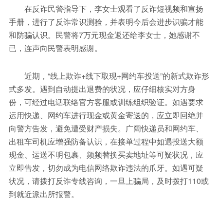
在反诈民警指导下，李女士观看了反诈短视频和宣扬
手册，进行了反诈常识测验，并表明今后会进步识骗才能
和防骗认识。民警将7万元现金返还给李女士，她感谢不
已，连声向民警表明感谢。
近期，“线上欺诈+线下取现+网约车投送”的新式欺诈形
式多发。遇到自动提出退费的状况，应仔细核实对方身
份，可经过电话联络官方客服或训练组织验证。如遇要求
运用快递、网约车进行现金或黄金寄送的，应立即回绝并
向警方告发，避免遭受财产损失。广阔快递员和网约车、
出租车司机应增强防备认识，在接单过程中如遇投送大额
现金、运送不明包裹、频频替换买卖地址等可疑状况，应
立即告发，切勿成为电信网络欺诈违法的爪牙。如遇可疑
状况，请拨打反诈专线咨询，一旦上骗局，及时拨打110或
到就近派出所报警。