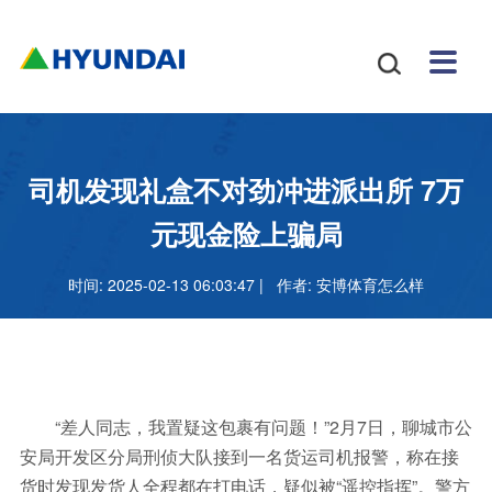
安博
配件
新闻
关于
招贤
联系

体育
与服
中心
我们
纳士
我们
挖掘
安博
网站
机
体育
怎么
务
地图
叉车
正规
司机发现礼盒不对劲冲进派出所 7万
吗
样
安博
元现金险上骗局
足球
时间: 2025-02-13 06:03:47 | 作者:
安博体育怎么样
官网
“差人同志，我置疑这包裹有问题！”2月7日，聊城市公
安局开发区分局刑侦大队接到一名货运司机报警，称在接
货时发现发货人全程都在打电话，疑似被“遥控指挥”。警方