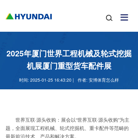
安博
配件
新闻
关于
招贤
联系

体育
与服
中心
我们
纳士
我们
挖掘
安博
网站
机
体育
怎么
务
地图
叉车
正规
2025年厦门世界工程机械及轮式挖掘
吗
样
安博
机展厦门重型货车配件展
足球
时间: 2025-01-25 16:43:20 | 作者:
安博体育怎么样
官网
世界互联·源头收购：展会以“世界互联·源头收购”为主
题，全面展现工程机械、轮式挖掘机、重卡配件等范畴的
最新前沿技术、产品和解决方案。