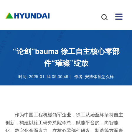
安博
配件
新闻
关于
招贤
联系

体育
与服
中心
我们
纳士
我们
挖掘
安博
网站
机
体育
怎么
务
地图
叉车
正规
“论剑”bauma 徐工自主核心零部
吗
样
安博
件“璀璨”绽放
足球
时间: 2025-01-14 05:30:49 | 作者:
安博体育怎么样
官网
作为中国工程机械领军企业，徐工从始至终坚持自主
创新，构建以徐工研究总院牵总，赋能平台的，向智能
化、数字化全面发力，在核心零部件研发、制造等方面走