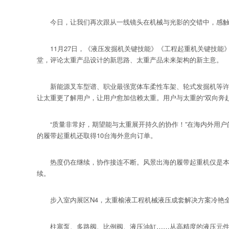
今日，让我们再次跟从一线镜头在机械与光影的交错中，感触大
11月27日，《液压发掘机关键技能》《工程起重机关键技能
堂，评论太重产品设计的新思路、太重产品未来架构的新主意。
新能源叉车型谱、职业最强宽体车柔性车架、轮式发掘机等许多
让太重更了解用户，让用户愈加信赖太重。用户与太重的“双向奔
“质量非常好，期望能与太重展开持久的协作！”在海内外用户的
的履带起重机还取得10台海外意向订单。
热度仍在继续，协作接连不断。风景出海的履带起重机仅是本次
续。
步入室内展区N4，太重榆液工程机械液压成套解决方案冷艳全
柱塞泵、多路阀、比例阀、液压油缸……从高精度的液压元件单