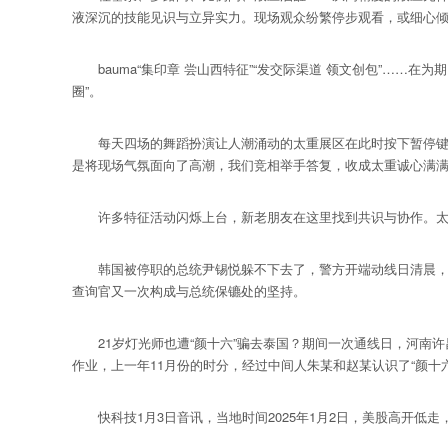
液深沉的技能见识与立异实力。现场观众纷繁停步观看，或细心倾听
bauma“集印章 尝山西特征”“发交际渠道 领文创包”……
圈”。
每天四场的舞蹈扮演让人潮涌动的太重展区在此时按下暂停键，我
是将现场气氛面向了高潮，我们竞相举手答复，收成太重诚心满
许多特征活动闪烁上台，新老朋友在这里找到共识与协作。太
韩国被停职的总统尹锡悦躲不下去了，警方开端动线日清晨，韩国
查询官又一次构成与总统保镳处的坚持。
21岁灯光师也遭“颜十六”骗去泰国？期间一次通线日，河南许
作业，上一年11月份的时分，经过中间人朱某和赵某认识了“颜十六
快科技1月3日音讯，当地时间2025年1月2日，美股高开低走，三