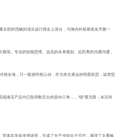
重全部的范畴的顶尖设计师走上讲台，与海内外新朋老友齐聚一
次展现。专业的技能思维、远见的未来规划、近距离的沟通沟通，
便冷艳全场，只一眼就怦然心动，作为本次展会的明星机型，该类型
端液压产品均已取得数百台的意向订单……“绩”遇无限，未完待
宽体车等多使用场景，完成了全产业链自主可控，展现了太重榆