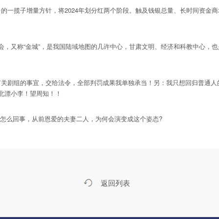
台的一揽子增量方针，将2024年划分红两个阶段。触及钱银总量、长时间资
，又称“金城”，是我国陆域地图的几许中心，甘肃文明、经济和科教中心，
关剧组的事宜，交给法令，全部判罚成果我单独承当！另：我只想回归普通人
是北漂小李！望周知！！
怎么回事，从前恩爱的夫妻二人，为何会演变成这个姿态?
返回列表