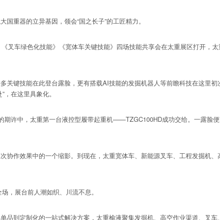
国重器的立异基因，领会“国之长子”的工匠精力。
》《叉车绿色化技能》《宽体车关键技能》四场技能共享会在太重展区打开，太
关键技能在此登台露脸，更有搭载AI技能的发掘机器人等前瞻科技在这里初
赴”，在这里具象化。
期许中，太重第一台液控型履带起重机——TZGC100HD成功交给。一露脸
协作效果中的一个缩影。到现在，太重宽体车、新能源叉车、工程发掘机、高
场，展台前人潮如织、川流不息。
品到定制化的一站式解决方案，太重榆液聚集发掘机、高空作业渠道、叉车、