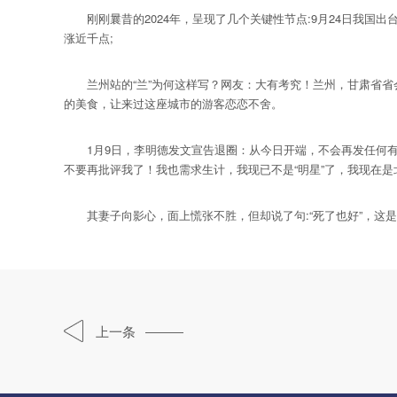
刚刚曩昔的2024年，呈现了几个关键性节点:9月24日我国出
涨近千点;
兰州站的“兰”为何这样写？网友：大有考究！兰州，甘肃省省会
的美食，让来过这座城市的游客恋恋不舍。
1月9日，李明德发文宣告退圈：从今日开端，不会再发任何有
不要再批评我了！我也需求生计，我现已不是“明星”了，我现在
其妻子向影心，面上慌张不胜，但却说了句:“死了也好”，这是
上一条