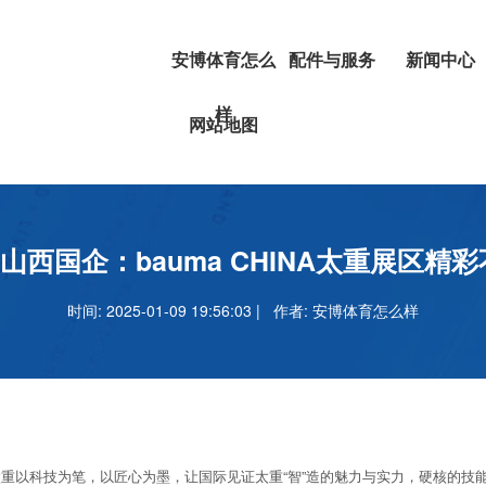
安博体育怎么
配件与服务
新闻中心
样
挖掘机
安博体育正
网站地图
叉车
吗
安博足球官
西国企：bauma CHINA太重展区精
时间: 2025-01-09 19:56:03 | 作者:
安博体育怎么样
以科技为笔，以匠心为墨，让国际见证太重“智”造的魅力与实力，硬核的技