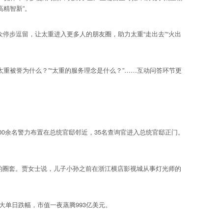
高精智新”。
众停步逗留，让太重进入更多人的朋友圈，助力太重“走出去”“火出
重被誉为什么？”“太重的服务理念是什么？”……互动问答环节更
0余名警力布置在总统官邸邻近，35名查询官进入总统官邸正门。
的圈套。贾女士说，儿子小孙之前在浙江横店影视城从事灯光师的
最大单日跌幅，市值一夜蒸腾993亿美元。