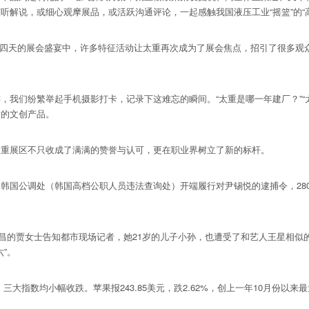
解说，或细心观摩展品，或活跃沟通评论，一起感触我国液压工业“摇篮”的“
在为期四天的展会盛宴中，许多特征活动让太重再次成为了展会焦点，招引了很多观
们纷繁举起手机摄影打卡，记录下这难忘的瞬间。“太重是哪一年建厂？”“太
满的文创产品。
重展区不只收成了满满的赞誉与认可，更在职业界树立了新的标杆。
公调处（韩国高档公职人员违法查询处）开端履行对尹锡悦的逮捕令，280
昌的贾女士告知都市现场记者，她21岁的儿子小孙，也遭受了和艺人王星相似
”。
大指数均小幅收跌。苹果报243.85美元，跌2.62%，创上一年10月份以来