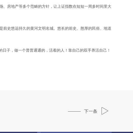
金商场、房地产等多个范畴的方针，让上证指数在短短一周多时间里大
也是前史悠远持久的黄河文明名城。悠长的前史、憨厚的民俗、地道
的日子，做一个普普通通的，活着的人！靠自己的双手养活自己！
下一条