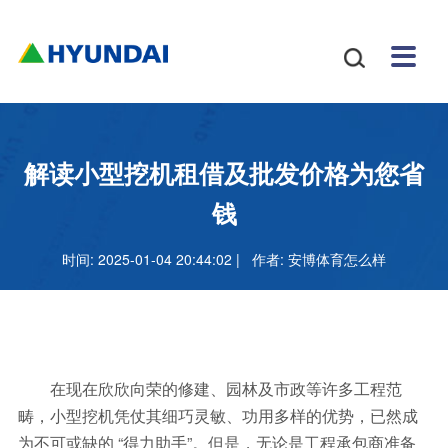
安博
配件
新闻
关于
招贤
联系

体育
与服
中心
我们
纳士
我们
挖掘
安博
网站
机
体育
怎么
务
地图
叉车
正规
解读小型挖机租借及批发价格为您省
吗
样
安博
钱
足球
时间: 2025-01-04 20:44:02 | 作者:
安博体育怎么样
官网
在现在欣欣向荣的修建、园林及市政等许多工程范
畴，小型挖机凭仗其细巧灵敏、功用多样的优势，已然成
为不可或缺的 “得力助手”。但是，无论是工程承包商准备