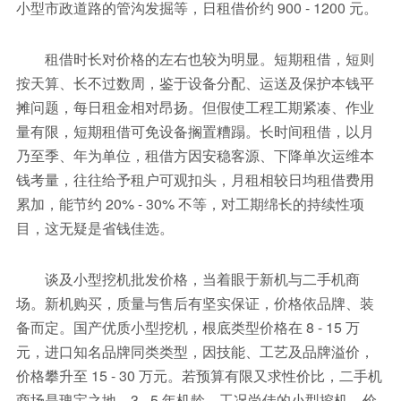
小型市政道路的管沟发掘等，日租借价约 900 - 1200 元。
租借时长对价格的左右也较为明显。短期租借，短则
按天算、长不过数周，鉴于设备分配、运送及保护本钱平
摊问题，每日租金相对昂扬。但假使工程工期紧凑、作业
量有限，短期租借可免设备搁置糟蹋。长时间租借，以月
乃至季、年为单位，租借方因安稳客源、下降单次运维本
钱考量，往往给予租户可观扣头，月租相较日均租借费用
累加，能节约 20% - 30% 不等，对工期绵长的持续性项
目，这无疑是省钱佳选。
谈及小型挖机批发价格，当着眼于新机与二手机商
场。新机购买，质量与售后有坚实保证，价格依品牌、装
备而定。国产优质小型挖机，根底类型价格在 8 - 15 万
元，进口知名品牌同类类型，因技能、工艺及品牌溢价，
价格攀升至 15 - 30 万元。若预算有限又求性价比，二手机
商场是瑰宝之地。3 - 5 年机龄、工况尚佳的小型挖机，价