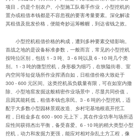
项目，仍是个别农户、小型施工队着手作业，小型挖机的
置办或租借本钱都是不容忽视的要害考量要素。深化解读
其租借及批发价格，便能奇妙运筹帷幄，到达省钱之效。
小型挖机租借价格的构成，遭到多种要素交错影响。
首战之地的是设备标准参数，一般而言，常见的小型挖机
按吨位区别，包括 1 - 3 吨、3 - 6 吨以及 6 - 10 吨几个类
别。1 - 3 吨的微型挖机，身形极为细巧，在狭隘街巷、室
内空间等短促场所作业挥洒自如，日租借价格大致处于
300 - 600 元区间。这类挖机虽负载量有限，可在如室内撤
除、小型地窖发掘这般精密作业场景中，尽显共同价值，
且因其能耗低，租借本钱也亲民。3 - 6 吨的小型挖机，适
配于大多数小型园林景观改造、乡村宅基地根底开挖工
程，日租金多在 600 - 900 元上下，其在作业功率与场所适
应性间获得杰出平衡，备受喜爱。6 - 10 吨的稍大类型小型
挖机，动力和发掘力更强，能应对相对杂乱土方工程，像