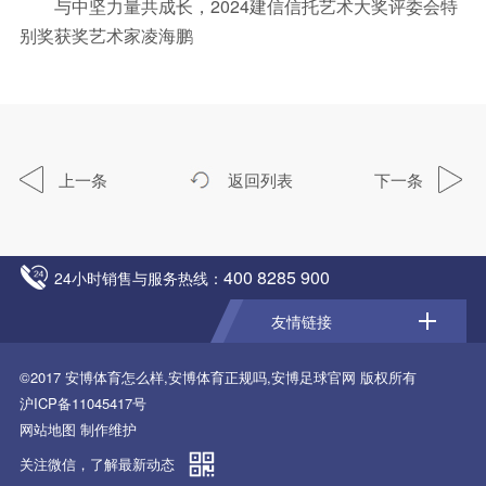
与中坚力量共成长，2024建信信托艺术大奖评委会特
别奖获奖艺术家凌海鹏
上一条
返回列表
下一条
400 8285 900
24小时销售与服务热线：
友情链接
©2017
安博体育怎么样,安博体育正规吗,安博足球官网
版权所有
沪ICP备11045417号
网站地图
制作维护
关注微信，了解最新动态