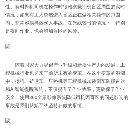
性。有时挖机司机在操作时很难察觉挖机盲区周围的实时
情况，如果有工人突然进入盲区正在做相关操作的范围
内，非常容易导致伤人事故。在光线较暗的情况下，特别
是夜间作业，也会增加盲区的风险。
随着国家大力提倡产业升级和新质生产力的发展，工
程机械行业也迎来了前所未有的变革。在这个变革的浪潮
中，挖机、铲运车、压路机等工程机械加装倒车防撞雷达
和AI智能提醒系统，不仅提升了作业效率，更确保了作业
安全。使用360全景影像系统降低司机因盲区的问题影响的
事故是我们从始至终坚持在做的事情。