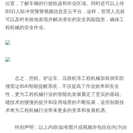
位置，了解车辆的行驶轨迹和作业区域。同时还可以上传
BSD人际冲突预警视频信息至云平台，这样，管理人员就
可以及时有效地发现并解决潜在的安全风险隐患，确保工
程机械的安全作业。
总之，挖机、铲运车、压路机等工程机械加装倒车防
撞雷达和AI智能提醒系统，不仅提高了作业效率和安全
性，更为工程机械行业的智能化发展奠定了坚实的基础。
随技术的慢慢的提升和应用场景的不断拓展，这些创新技
术将为工程机械行业带来更多的变革和发展机遇。
特别声明：以上内容(如有图片或视频亦包括在内)为自