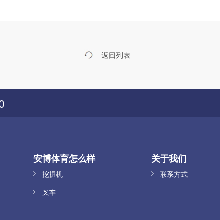
返回列表
0
安博体育怎么样
关于我们
挖掘机
联系方式
叉车