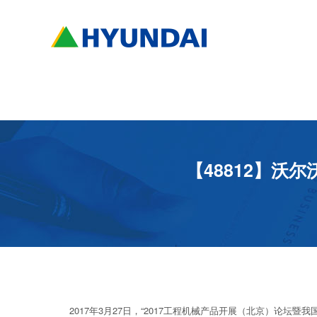
【48812】沃
2017年3月27日，“2017工程机械产品开展（北京）论坛暨