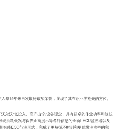
在入华15年来再次取得该项荣誉，显现了其在职业界抢先的方位。
沃尔沃“低投入、高产出”的设备理念，具有超卓的作业功率和较低
现油耗概况与保养距离提示等各种信息的全新I-ECU监控器以及
形式和智能ECO节油形式，完成了更短循环时刻和更优燃油功率的完