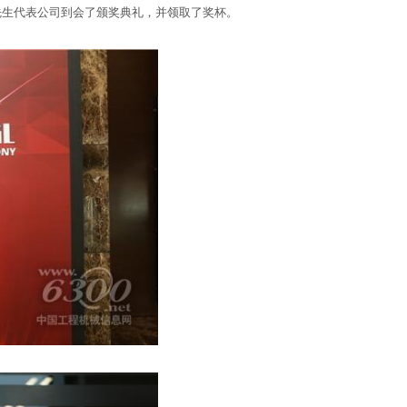
先生代表公司到会了颁奖典礼，并领取了奖杯。