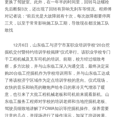
更换了驾驶室。此外，在一年半的时间里，回转马达螺栓
先后断裂3次，还出现了回转有异响无刹车等情况。程师傅
对记者说：“前后光是大故障就有十次，每次故障都要停两
三天，以至于常常影响施工队工期，导致现在都没施工队
敢找
12月6日，山东临工与济宁市某职业培训学校“20台挖
掘机交付暨特约培训学校揭牌”仪式举行。该职业学校专门
干工程机械及叉车司机的培训。前期，校方经过细致考
察，多方比较，并与山东临工深入沟通交流，最终决定采
购20台临工挖掘机作为学校培训用车，并与山东临工达成
了将该校济宁区域作为定点培训学校的意向。仪式现场，
欢快的音乐和响亮的鞭炮声给冬日的寒冷天气增添了暖
意，也引来了大批工程机械老板和司机前来观看新机。山
东临工服务工程师对学校的培训老师和当地挖掘机老板、
驾驶员细致地讲解了FOWA知识等挖掘机操作、保养需要
注意的几点，并现场进行了操作演示，加深了培训效果。