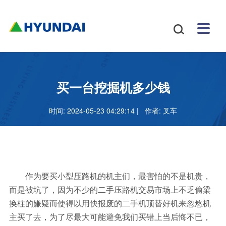
安博
配件
新闻
关于
招贤
联系

体育
与服
中心
我们
纳士
我们
挖掘
安博
网站
机
体育
怎么
务
地图
叉车
正规
买一台挖掘机多少钱
吗
样
安博
时间: 2024-05-23 04:29:14 | 作者:
叉车
足球
官网
作为要买小型压路机的机主们，最害怕的不是机贵，
而是被坑了，因为不少的二手压路机交易市场上不乏偷梁
换柱的嫌疑而使得以用快报废的二手机顶替好机来忽悠机
主买了去，为了尽最大可能避免我们买错上当后悔不已，