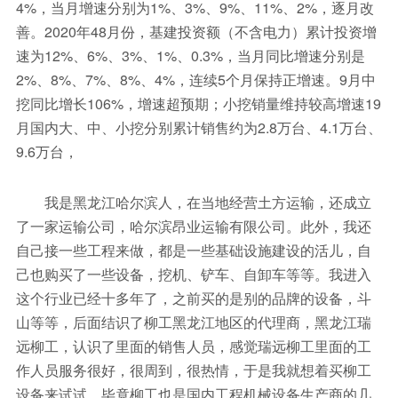
4%，当月增速分别为1%、3%、9%、11%、2%，逐月改
善。2020年48月份，基建投资额（不含电力）累计投资增
速为12%、6%、3%、1%、0.3%，当月同比增速分别是
2%、8%、7%、8%、4%，连续5个月保持正增速。9月中
挖同比增长106%，增速超预期；小挖销量维持较高增速19
月国内大、中、小挖分别累计销售约为2.8万台、4.1万台、
9.6万台，
我是黑龙江哈尔滨人，在当地经营土方运输，还成立
了一家运输公司，哈尔滨昂业运输有限公司。此外，我还
自己接一些工程来做，都是一些基础设施建设的活儿，自
己也购买了一些设备，挖机、铲车、自卸车等等。我进入
这个行业已经十多年了，之前买的是别的品牌的设备，斗
山等等，后面结识了柳工黑龙江地区的代理商，黑龙江瑞
远柳工，认识了里面的销售人员，感觉瑞远柳工里面的工
作人员服务很好，很周到，很热情，于是我就想着买柳工
设备来试试，毕竟柳工也是国内工程机械设备生产商的几