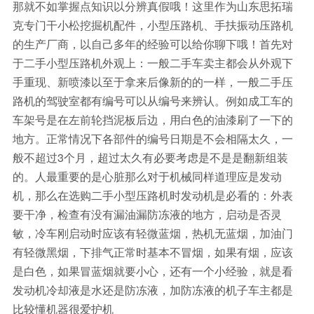
那就不如掌握点知识以分辨真假哦！这里作为山东思拓瑞
克专门干小松挖掘机配件，小型压路机、手扶振动压路机
的生产厂商，以自己多年的经验可以给你聊下哦！首先对
于二手小型压路机外观上：一般二手车卖主都会从外观下
手重现、新喷漆以至于拿来后像新的的一样，一般二手压
路机的驾驶室都有编号可以从编号来辨认。例如成工车的
车架号是在左前轮挡泥板后边，用白色的油漆刷了一下的
地方。正常情况下各部件的编号日期是不会相隔太久，一
般不超过3个月，超过太久有必要考虑是不是是翻新组装
的。人最重要的是心脏那么对于机械同样道理应是发动
机，那么在选购二手小型压路机时发动机是必看的：外表
要干净，检查有没有漏油漏防冻液的地方，启动是否灵
敏，冷车刚启动时应该有轻微蓝烟，热机无蓝烟，加油门
有轻微黑烟，下排气正常时基本不冒烟，如果有烟，应该
是白色，如果冒蓝烟就要小心，还有一个小经验，就是看
发动机冷却液是水还是防冻液，加防冻液的机子车主都是
比较懂机器很爱护机