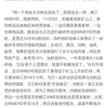
“我一个朋友今天刚去提机了，跟我这台一样，柳工
956EHD，我推荐的。”11月5日，安徽巢湖某矿山上，接
到电话后匆匆赶来的贾老板，一边往嘴里塞着卷饼，一边
含糊地说着。眼前这台正在进行破碎作业的956EHD挖掘
机，是贾总10月9日刚买的，当时他听说柳工新推出了一款
破碎专用的升级版挖掘机，从动力、液压、结构、油耗、
效率、驾乘舒适性等方面都进行了全方位地升级，对比同
吨级产品，效率高15%，油耗低20%，一年直接省出1台破
碎锤。“正好是个人需要的，就毫不犹豫地买了。”办完手续
后，这台956EHD就拉到了巢湖这个矿山上开始忙碌，每
天要持续工作16个小时。与它一起作业的还有两台别的品
牌的挖掘机，它们的任务是“开岩破石”，为附近一条正在拓
宽的路提供碎石，因为工期较为紧张，挖掘机也就很忙。
旁边一台负责装车的柳工936E挖掘机也是贾老板的，比那
台956EHD早买10天，两台设备协作配合，源源不断地为