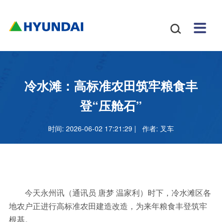
安博
配件
新闻
关于
招贤
联系

体育
与服
中心
我们
纳士
我们
挖掘
安博
网站
机
体育
怎么
务
地图
叉车
正规
冷水滩：高标准农田筑牢粮食丰
吗
样
安博
登“压舱石”
足球
时间: 2026-06-02 17:21:29 | 作者:
叉车
官网
今天永州讯（通讯员 唐梦 温家利）时下，冷水滩区各
地农户正进行高标准农田建造改造，为来年粮食丰登筑牢
根基。