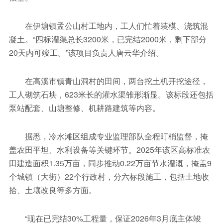
在伊塘镇孟公山村工地内，工人们忙着装模、浇筑混
凝土。“四标灌渠总长3200米，已完结2000米，剩下部分
20天内可竣工。”该项目负责人唐云华介绍。
在高溪市镇青山洞村的田间，两台挖土机开挖途径，
工人砌筑石块，623米长的灌水渠雏形渐显。该标段还包括
泵站配套、山塘整修、机耕路建筑等内容。
据悉，冷水滩区组成专业监理部队全程盯梢监督，掩
盖农田平坦、水利设备等关键环节。2025年该区高标准农
田建造面积1.35万亩，同步推动0.22万亩节水灌溉，掩盖9
个城镇（大街）22个行政村，分六标段施工，包括土地收
拾、土壤改良等多方面。
“现在已完结30%工程量，保证2026年3月底主体竣