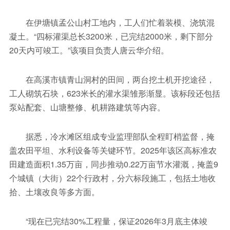
在伊塘镇孟公山村工地内，工人们忙着装模、浇筑混
凝土。“四标灌渠总长3200米，已完结2000米，剩下部分
20天内可竣工。”该项目负责人唐云华介绍。
在高溪市镇青山洞村的田间，两台挖土机开挖途径，
工人砌筑石块，623米长的灌水渠雏形渐显。该标段还包括
泵站配套、山塘整修、机耕路建筑等内容。
据悉，冷水滩区组成专业监理部队全程盯梢监督，掩
盖农田平坦、水利设备等关键环节。2025年该区高标准农
田建造面积1.35万亩，同步推动0.22万亩节水灌溉，掩盖9
个城镇（大街）22个行政村，分六标段施工，包括土地收
拾、土壤改良等多方面。
“现在已完结30%工程量，保证2026年3月底主体竣