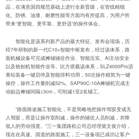
品，在满意国四规范基础上进行全新晋级，在管线精细
化、防锈、油漆、耐磨性能等方面均有所提高，为用户所
带来“更智能、更牢靠、更舒适”的操作体会。
智能化是该系列新产品的最大特征。发布会现场，历
经7年研制的新一代C10+智能中枢发布，经过该体系，路
面机械设备可完成摊铺辅佐作业、智能压实、AI主动安全
以及铣刨机智能作业等。比方搭载该体系，SLZ4000Pro沥
青站装备一键启停及智能排料功用，50次操作精简为一键
操控，操作工作量削减52%。SAP90C-10A摊铺机完成主
动贴边摊铺间隔≤3cm，可削减1至2名辅工。
“路面路途施工智能化，不是简略地把操作驾驭变成无
人驾驭，而是让操作室削减，操作的辅佐人员削减，并降
低人的劳动强度。”三一集团路机公司总经理柴文俊介绍，
现在在高速、国道的路面施工，三一设备现已成功让客户