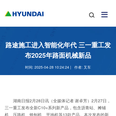
安博
配件
新闻
关于
招贤
联系

体育
与服
中心
我们
纳士
我们
挖掘
安博
网站
机
体育
怎么
务
地图
叉车
正规
路途施工进入智能化年代 三一重工发
吗
样
安博
布2025年路面机械新品
足球
时间: 2025-04-28 10:24:24 | 作者:
叉车
官网
湖南日报2月28日讯（全媒体记者 谢卓芳）2月27日，
三一重工发布全新C10+系列新产品，包含沥青站、摊铺
机、压路机、铣刨机、平地机等13款产品。本次发布的新