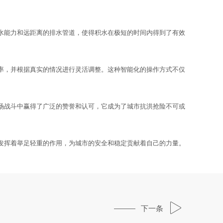
能力和远距离的排水管道，使得积水在极短的时间内得到了有效
，并根据真实的情况进行灵活调整。这种智能化的操作方式不仅
战斗中赢得了广泛的赞誉和认可，它成为了城市抗洪抢险不可或
挥着举足轻重的作用，为城市的安全和稳定贡献着自己的力量。
下一条