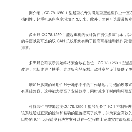
据介绍，CC 78.1250-1 型起重机专为满足重型起重作业一直
强刚性，起重机底座宽度增加至 3.5 米。此外，两种可选履带板宽度
多田野 CC 78.1250-1 型起重机的设计旨在提供多重
的界面以及可选的双 CAN 总线系统有助于提高可靠性和操作灵
排放。
多田野公司表示其始终将安全放在首位，CC 78.1250-1
改进，包括改进了扶手、走道板和登车梯。驾驶室的设计提供了
增加外脚架的通用性对于地形不平的工作场地，可选的履带式起重机（P
有基础兼容。这种能力提高了安装效率，同时减少了时间和环境
可持续性与智能监测CC 78.1250-1 型号配备了 IC-1
该系统通过直观的控制和精确的配置提高了效率，并为安全高效的作
田野的 IC-1 远程遥测解决方案可以在一定程度上完成实时诊