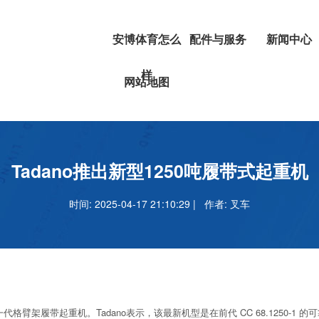
安博体育怎么
配件与服务
新闻中心
样
挖掘机
安博体育正
网站地图
叉车
吗
安博足球官
Tadano推出新型1250吨履带式起重机
时间: 2025-04-17 21:10:29 | 作者:
叉车
下一代格臂架履带起重机。Tadano表示，该最新机型是在前代 CC 68.125