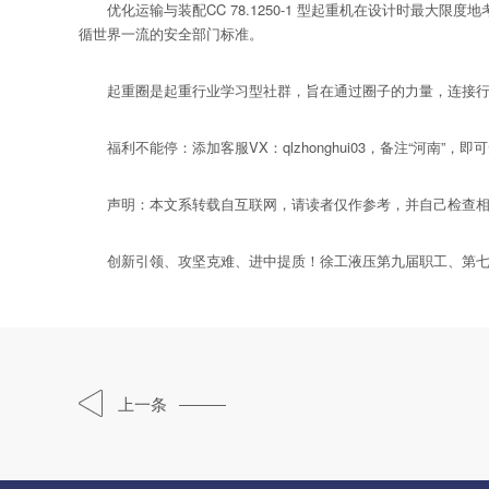
优化运输与装配CC 78.1250-1 型起重机在设计时最大
循世界一流的安全部门标准。
起重圈是起重行业学习型社群，旨在通过圈子的力量，连接行
福利不能停：添加客服VX：qlzhonghui03，备注“河南
声明：本文系转载自互联网，请读者仅作参考，并自己检查相关
创新引领、攻坚克难、进中提质！徐工液压第九届职工、第七
上一条