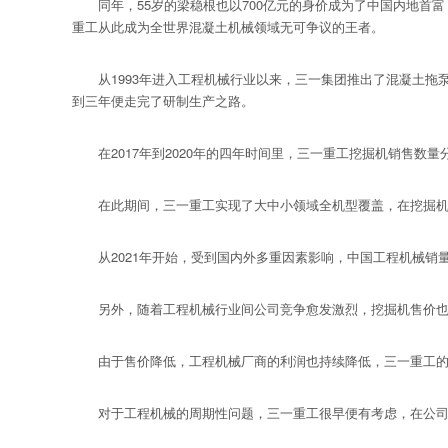
同年，55岁的梁稳根也以700亿元的身价成为了中国内地首富，声
重工从此成为全世界混凝土机械领域无可争议的王者。
从1993年进入工程机械行业以来，三一集团推出了混凝土拖
到三年便走完了研制生产之路。
在2017年到2020年的四年时间里，三一重工挖掘机销售数量分别
在此期间，三一重工实现了大中小领域全机型覆盖，在挖掘机核
从2021年开始，受到国内外多重因素影响，中国工程机械销
另外，随着工程机械行业间公司竞争愈发激烈，挖掘机售价也愈来愈
由于售价降低，工程机械厂商的利润也持续降低，三一重工的毛利率自2
对于工程机械的周期性问题，三一重工很早便有考虑，在公司