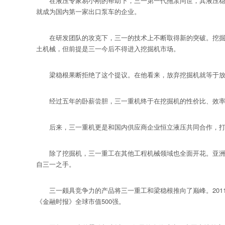
在液压专家易小刚的帮助下，三一第一代拖泵问世，其液压稳定
就成为国内第一家出口泵车的企业。
在研发团队的攻克下，三一的技术上不断取得新的突破。挖掘机
土机械，但前提是三一今后不得进入挖掘机市场。
梁稳根果断拒绝了这个提议。在他看来，放弃挖掘机就等于放弃变
经过五年的卧薪尝胆，三一重机终于在挖掘机的性价比、效率和
后来，三一重机更是和国内供应商企业恒立液压共同合作，打
除了挖掘机，三一重工在其他工程机械领域也全面开花。亚洲第一台千
自三一之手。
三一颇具竞争力的产品将三一重工和梁稳根推向了巅峰。2011年，
《金融时报》全球市值500强。