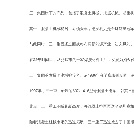
三一集团旗下的产品，包括了混凝土机械、挖掘机械、起重机械
其中，混凝土机械稳居世界领头羊，挖掘机更是全球销量冠军
与此同时，三一集团还全面战略布局新能源产业，进入风能、
在38年时间里，从娄底市的一家焊接材料工厂，发展为如今代
三一集团的发展历史堪称传奇。从1986年在娄底市创立的一家
1997年，三一重工研制的60C-1416型号混凝土拖泵，以
此后，三一重工不断刷新高度，将混凝土拖泵泵送至深圳赛格广场3
随着混凝土机械市场的迅速拓展，三一重工迅速抢占了中国混凝