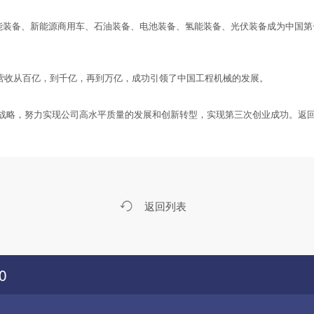
能装备、新能源商用车、石油装备、电池装备、氢能装备、光伏装备成为中国
年营收从百亿，到千亿，再到万亿，成功引领了中国工程机械的发展。
战略，努力实现公司高水平质量的发展和创新转型，实现第三次创业成功。返
返回列表
0