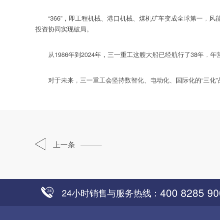
“366”，即工程机械、港口机械、煤机矿车变成全球第一，风
投资协同实现破局。
从1986年到2024年，三一重工这艘大船已经航行了38年，
对于未来，三一重工会坚持数智化、电动化、国际化的“三化”
上一条
400 8285 90
24小时销售与服务热线：