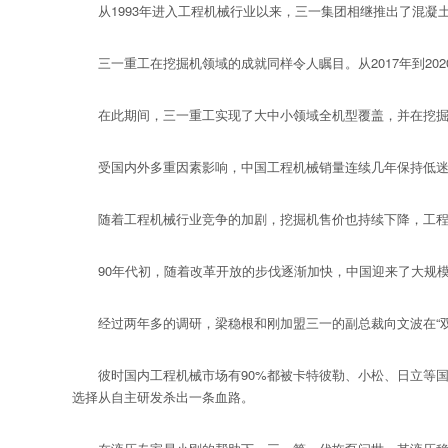
从1993年进入工程机械行业以来，三一集团相继推出了混凝
三一重工在挖掘机领域的成就同样令人瞩目。从2017年到2020
在此期间，三一重工实现了大中小领域全机型覆盖，并在挖掘机
受国内外多重因素影响，中国工程机械销量连续几年保持低迷
随着工程机械行业竞争的加剧，挖掘机售价也持续下降，工程机械厂商
90年代初，随着改革开放的步伐逐渐加快，中国迎来了大规模
经过两年多的调研，梁稳根和刚加盟三一的副总裁向文波在“双进
彼时国内工程机械市场有90%都被卡特彼勒、小松、日立等国际
选择从自主研发杀出一条血路。