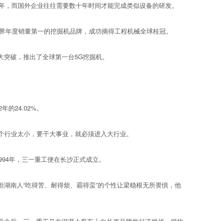
年，而国外企业往往需要数十年时间才能完成类似设备的研发。
全世界年度销量第一的挖掘机品牌，成功摘得工程机械全球桂冠。
突破，推出了全球第一台5G挖掘机。
的24.02%。
个行业太小，要干大事业，就必须进入大行业。
94年，三一重工便在长沙正式成立。
湖南人“吃得苦、耐得烦、霸得蛮”的个性让梁稳根无所畏惧，他