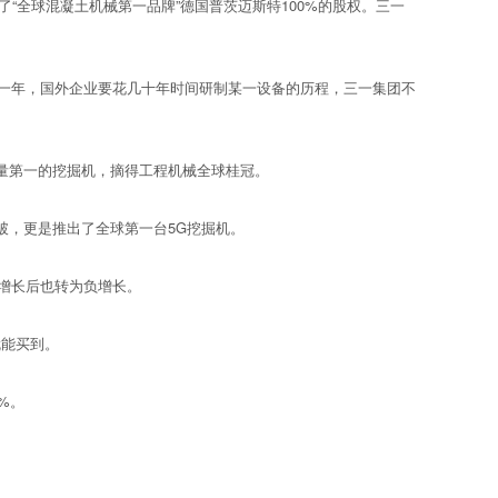
了“全球混凝土机械第一品牌”德国普茨迈斯特100%的股权。三一
一年，国外企业要花几十年时间研制某一设备的历程，三一集团不
度销量第一的挖掘机，摘得工程机械全球桂冠。
，更是推出了全球第一台5G挖掘机。
增长后也转为负增长。
就能买到。
%。