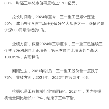
30%，时隔三年总市值再度站上1700亿元。
拉长时间看，2024年至今，三一重工已累计涨近
50%，成为整个A股市场涨势最好的大盘股之一，涨幅约是
沪深300同期涨幅的3倍。
业绩方面，截至2024年三季度末，三一重工已连续三
个季度净利润同比正增长，第三季度同比增速甚至高达
100.05%，实现翻倍！
回顾过去，2021年以后，三一重工股价曾一度跌了
75%，业绩方面，2021年、2022年连续两年下滑。
挖掘机是工程机械行业“晴雨表”。2024年，国内挖掘
机销量同比增长11.7%，结束了三年下滑。