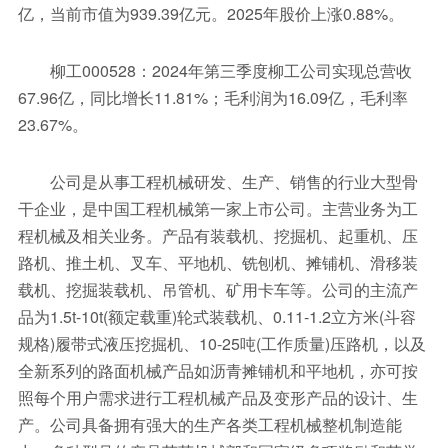
亿，当前市值为939.39亿元。2025年股价上涨0.88%。
柳工000528：2024年第三季度柳工公司实现总营收
67.96亿，同比增长11.81%；毛利润为16.09亿，毛利率
23.67%。
公司是从事工程机械研发、生产、销售的行业大型骨
干企业，是中国工程机械第一家上市公司。主营业务为工
程机械及相关业务。产品有装载机、挖掘机、起重机、压
路机、推土机、叉车、平地机、铣刨机、摊铺机、滑移装
载机、挖掘装载机、吊管机、矿用卡车等。公司的主流产
品为1.5t-10t(额定载重)轮式装载机、0.11-1.2立方米(斗容
规格)履带式液压挖掘机、10-25吨(工作质量)压路机，以及
全新系列的路面机械产品如沥青摊铺机和平地机，亦可按
照每个用户需求进行工程机械产品及变形产品的设计、生
产。公司具备拥有强大的生产各类工程机械整机制造能