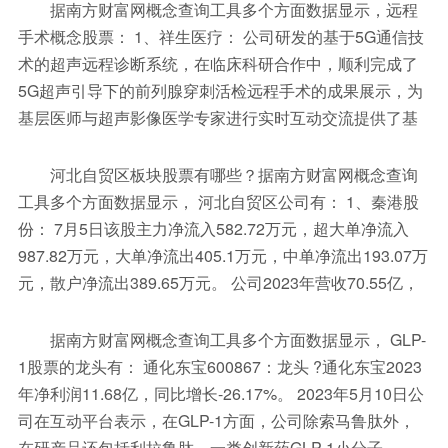
据南方财富网概念查询工具多个方面数据显示，远程
手术概念股票： 1、祥生医疗： 公司研发的基于5G通信技
术的超声远程诊断系统，在临床科研合作中，顺利完成了
5G超声引导下的前列腺穿刺活检远程手术的成果展示，为
基层医师与超声影像医学专家进行实时互动交流提供了基
河北自贸区板块股票有哪些？据南方财富网概念查询
工具多个方面数据显示， 河北自贸区公司有： 1、秦港股
份： 7月5日该股主力净流入582.72万元，超大单净流入
987.82万元，大单净流出405.1万元，中单净流出193.07万
元，散户净流出389.65万元。 公司2023年营收70.55亿，
据南方财富网概念查询工具多个方面数据显示， GLP-
1股票的龙头有： 通化东宝600867：龙头 ?通化东宝2023
年净利润11.68亿，同比增长-26.17%。 2023年5月10日公
司在互动平台表示，在GLP-1方面，公司除索马鲁肽外，
在研产品还包括利拉鲁肽、一类创新药GLP-1小分子