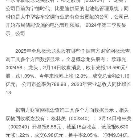
公司目前为宁德时代、比亚迪供应的电池热管理系统，同
时也是大中型客车空调行业的有突出贡献的公司，公司已
开始布局储能设施的电池管理领域。 2024年第三季度显
示，公司
2025年全息概念龙头股有哪些？据南方财富网概念查
询工具多个方面数据显示， 全息概念龙头股有： 欧菲光
002456： 龙头，2月14日收盘消息，欧菲光报13.590元/
股，跌1.09%。今年来涨幅上涨12.3%，成交总金额21.16
亿元。 公司市盈率为788.98，2023年营业总收入同比增长
13
据南方财富网概念查询工具多个方面数据显示，相关
废物回收概念股有： 格林美（002340）： 2月14日格林美
（002340）开盘报6.58元，截至15点收盘，该股报6.630
元涨1.22%，成交6.98亿元，换手率2.05%。 净利9.34亿、