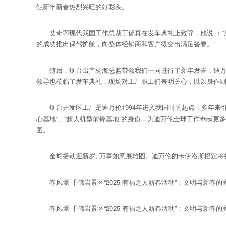
触新年新春热烈兴旺的好彩头。
艾奇蒂现代我国工作总裁丁郁真在发车典礼上致辞，他说 ：“展
的成功推出保驾护航，向整体经销商和客户提交出满足答卷。”
随后，烟台出产杨海总监带领我们一同进行了新年发誓，迪万伦
领导也莅临了发车典礼，现场对工厂职工们表明关心，以以身作
烟台开发区工厂是迪万伦1994年进入我国时的起点，多年来引
心基地”、“超大机型前锋基地”的身份，为迪万伦全球工作奉献
图。
金蛇摇动迎新岁, 万事如意展雄图。迪万伦的卡伊洛斯橙定将
春风堰-千佛岩景区“2025 有福之人新春活动”：文明与新春的
春风堰-千佛岩景区“2025 有福之人新春活动”：文明与新春的