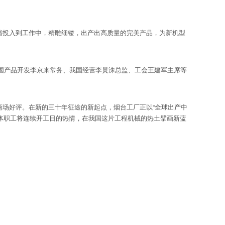
绪投入到工作中，精雕细镂，出产出高质量的完美产品，为新机型
产品开发李京来常务、我国经营李炅洙总监、工会王建军主席等
商场好评。在新的三十年征途的新起点，烟台工厂正以“全球出产中
整体职工将连续开工日的热情，在我国这片工程机械的热土擘画新蓝