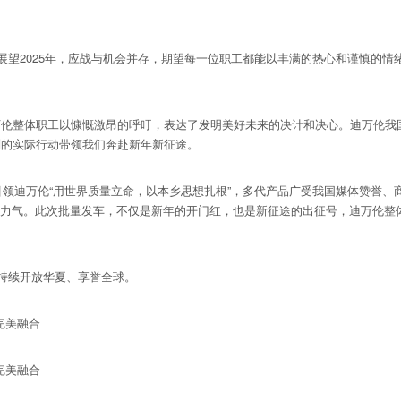
望2025年，应战与机会并存，期望每一位职工都能以丰满的热心和谨慎的情
整体职工以慷慨激昂的呼吁，表达了发明美好未来的决计和决心。迪万伦我国
则的实际行动带领我们奔赴新年新征途。
领迪万伦“用世界质量立命，以本乡思想扎根”，多代产品广受我国媒体赞誉、
更多力气。此次批量发车，不仅是新年的开门红，也是新征途的出征号，迪万伦
持续开放华夏、享誉全球。
完美融合
完美融合