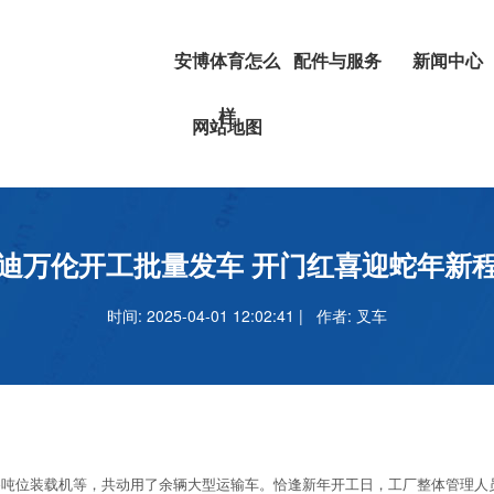
安博体育怎么
配件与服务
新闻中心
样
挖掘机
安博体育正
网站地图
叉车
吗
安博足球官
迪万伦开工批量发车 开门红喜迎蛇年新
时间: 2025-04-01 12:02:41 | 作者:
叉车
位装载机等，共动用了余辆大型运输车。恰逢新年开工日，工厂整体管理人员