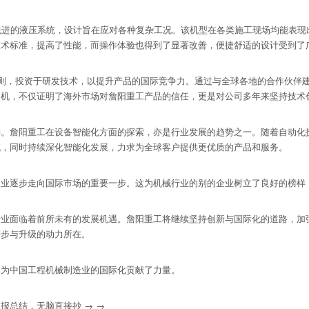
进的液压系统，设计旨在应对各种复杂工况。该机型在各类施工现场均能表现出
技术标准，提高了性能，而操作体验也得到了显著改善，便捷舒适的设计受到了
则，投资于研发技术，以提升产品的国际竞争力。通过与全球各地的合作伙伴
掘机，不仅证明了海外市场对詹阳重工产品的信任，更是对公司多年来坚持技术
詹阳重工在设备智能化方面的探索，亦是行业发展的趋势之一。随着自动化技
代，同时持续深化智能化发展，力求为全球客户提供更优质的产品和服务。
逐步走向国际市场的重要一步。这为机械行业的别的企业树立了良好的榜样
面临着前所未有的发展机遇。詹阳重工将继续坚持创新与国际化的道路，加强
进步与升级的动力所在。
为中国工程机械制造业的国际化贡献了力量。
总结，无脑直接抄 → →