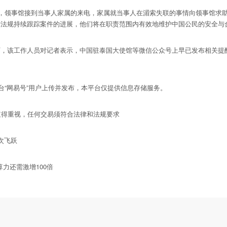
，领事馆接到当事人家属的来电，家属就当事人在湄索失联的事情向领事馆求
律法规持续跟踪案件的进展，他们将在职责范围内有效地维护中国公民的安全与
该工作人员对记者表示，中国驻泰国大使馆等微信公众号上早已发布相关提醒
“网易号”用户上传并发布，本平台仅提供信息存储服务。
得重视，任何交易须符合法律和法规要求
再次飞跃
I算力还需激增100倍