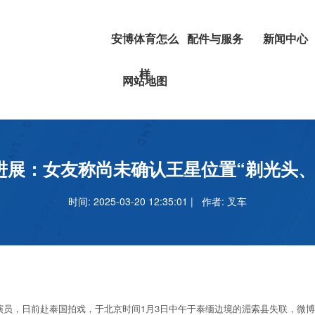
安博体育怎么
配件与服务
新闻中心
样
挖掘机
安博体育正
网站地图
叉车
吗
安博足球官
进展：女友称尚未确认王星位置“剃光头、
时间: 2025-03-20 12:35:01 | 作者:
叉车
名演员，日前赴泰国拍戏，于北京时间1月3日中午于泰缅边境的湄索县失联，微