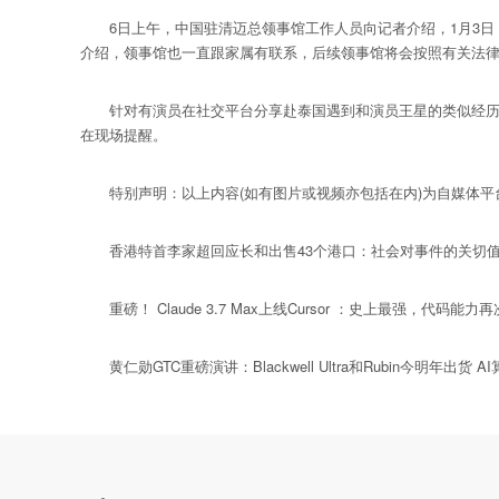
6日上午，中国驻清迈总领事馆工作人员向记者介绍，1月3日
介绍，领事馆也一直跟家属有联系，后续领事馆将会按照有关法
针对有演员在社交平台分享赴泰国遇到和演员王星的类似经历，
在现场提醒。
特别声明：以上内容(如有图片或视频亦包括在内)为自媒体平台
香港特首李家超回应长和出售43个港口：社会对事件的关切值
重磅！ Claude 3.7 Max上线Cursor ：史上最强，代码能力
黄仁勋GTC重磅演讲：Blackwell Ultra和Rubin今明年出货 A