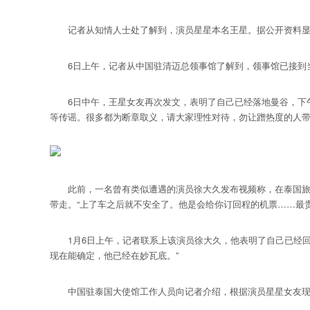
记者从知情人士处了解到，演员星星本名王星。据公开资料显
6日上午，记者从中国驻清迈总领事馆了解到，领事馆已接到当
6日中午，王星女友再次发文，表明了自己已经落地曼谷，下午
等传谣。很多都为断章取义，请大家理性对待，勿让蹭热度的人
此前，一名曾有类似遭遇的演员徐大久发布视频称，在泰国旅游
带走。“上了车之后就不安全了。他是会给你订回程的机票……最
1月6日上午，记者联系上该演员徐大久，他表明了自己已经回
现在能确定，他已经在妙瓦底。”
中国驻泰国大使馆工作人员向记者介绍，根据演员星星女友现