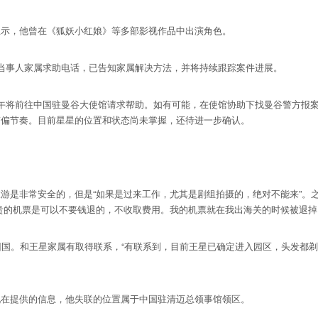
示，他曾在《狐妖小红娘》等多部影视作品中出演角色。
事人家属求助电话，已告知家属解决方法，并将持续跟踪案件进展。
将前往中国驻曼谷大使馆请求帮助。如有可能，在使馆协助下找曼谷警方报案
带偏节奏。目前星星的位置和状态尚未掌握，还待进一步确认。
是非常安全的，但是“如果是过来工作，尤其是剧组拍摄的，绝对不能来”。
贵的机票是可以不要钱退的，不收取费用。我的机票就在我出海关的时候被退掉
国。和王星家属有取得联系，“有联系到，目前王星已确定进入园区，头发都剃
在提供的信息，他失联的位置属于中国驻清迈总领事馆领区。