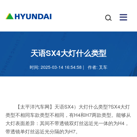
安博
配件
新闻
关于
招贤
联系

体育
与服
中心
我们
纳士
我们
挖掘
安博
网站
机
体育
怎么
务
地图
叉车
正规
天语SX4大灯什么类型
吗
样
安博
时间: 2025-03-14 16:54:58 | 作者:
叉车
足球
官网
【太平洋汽车网】天语SX4）大灯什么类型?SX4大灯
类型不相同车款类型不相同，有H4和H7两款类型。能够从
大灯表面差异：其间不带透镜双灯丝远近光一体的为H4，
带透镜单灯丝远近光分隔的为H7。