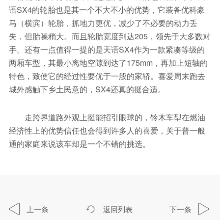
语SX4的轮胎也是其一个不大不小的优势，它装备优科豪
马（横滨）轮胎，抓地力更优，减少了不必要的动力丢
失，但胎噪稍大。而且轮胎宽度到达205，领先于大多数对
手。还有一点值得一提的是天语SX4作为一款紧凑等级的
两厢车型，其最小离地空隙到达了175mm，再加上短轴的
特色，致使它的经过性要优于一般的家轿。喜爱周末跑去
城外感触下乡土民意的，SX4还真的挺合适。
走跨界道路外观上挺能招引眼球的，铃木车型在燃油
经济性上的优势信任也会得到许多人的喜爱，关于普一般
通的家庭来说该车却是一个不错的挑选。
上一条
返回列表
下一条