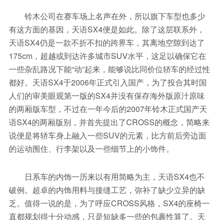
铃木公司在赛车场上名声在外，所以旗下车型也多少
有这方面的基因，天语SX4便是如此。除了这层联系外，
天语SX4仍是一款不折不扣的跨界车，其离地空隙到达了
175cm，超越或到达许多城市SUV水平，这足以确保它在
一些杂乱路况下能“动”起来，能够说比同价位轿车的经过性
都好。天语SX4于2006年正式引入国产，为了投合其时国
人们的审美眼观第一版的SX4并没有保存海外版原汁原味
的两厢版车型，不过在一年今后的2007年铃木正式国产天
语SX4的两厢版别，并首先提出了CROSS的概念，简略来
说便是将轿车身上融入一些SUV的元素，比方前后旁边面
的运动围住、行李架以及一些细节上的小饰件。
日系车的内饰一历来以有用简略为主，天语SX4也不
破例。超卓的内饰用料与接缝工艺，弥补了缺少立异的缺
乏。值得一说的是，为了呼应CROSS风格，SX4的座椅一
直都规划得十分动感，只是短缺多一些的包裹性算了。天