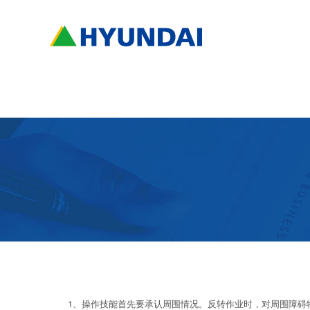
1、操作技能首先要承认周围情况。反转作业时，对周围障碍物