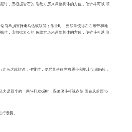
掘时，应根据岩石的 裂纹方历来调整机体的方位，使铲斗可以 顺
别简单损害行走马达或软管；作业时，要尽量使得左右履带和地
掘时，应根据岩石的 裂纹方历来调整机体的方位，使铲斗可以 顺
走马达或软管；作业时，要尽量使得左右履带和地上彻底触摸，
力是最小的；用斗杆发掘时，应确保斗杆视点范 围在从前面45
进行发掘。