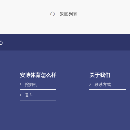
返回列表
0
安博体育怎么样
关于我们
挖掘机
联系方式
叉车