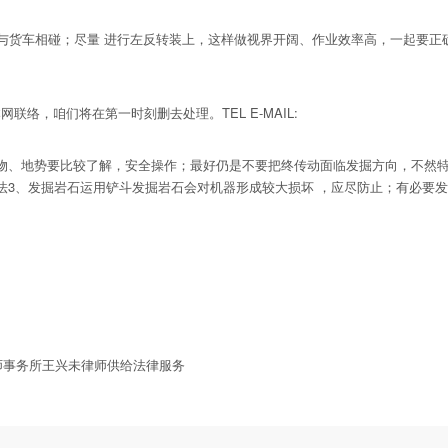
与货车相碰；尽量 进行左反转装上，这样做视界开阔、作业效率高，一起要正
，咱们将在第一时刻删去处理。TEL E-MAIL:
、地势要比较了解，安全操作；最好仍是不要把终传动面临发掘方向，不然特
法3、发掘岩石运用铲斗发掘岩石会对机器形成较大损坏 ，应尽防止；有必要发
律师事务所王兴未律师供给法律服务