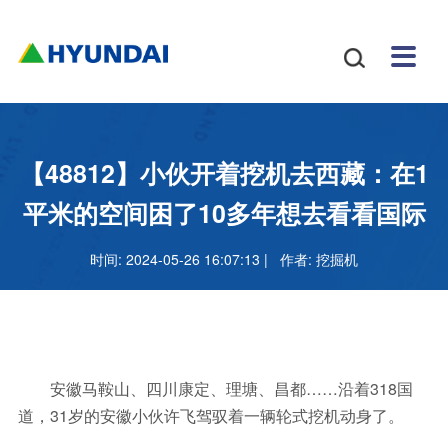
安博
配件
新闻
关于
招贤
联系

体育
与服
中心
我们
纳士
我们
挖掘
安博
网站
机
体育
怎么
务
地图
叉车
正规
【48812】小伙开着挖机去西藏：在1
吗
样
安博
平米的空间困了10多年想去看看国际
足球
时间: 2024-05-26 16:07:13 | 作者:
挖掘机
官网
安徽马鞍山、四川康定、理塘、昌都……沿着318国
道，31岁的安徽小伙许飞驾驭着一辆轮式挖机动身了。