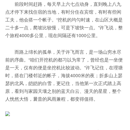
前段时间赶路，每天早上六七点动身，直到晚上八九
点才停下来找住宿的当地，有时分住在宾馆，有时有些闲
工夫，他会搭一个帐子。“挖机的均匀时速，在山区大概是
二十多一点，爬坡比较慢，可是下坡快一点。”许飞说，整
个旅程4000多公里，现在间隔还有1000公里。
而路上绵长的孤单，关于许飞而言，是一场山穷水尽
前的序曲。“咱们开挖机的都习以为常了，曾经也是一坐便
是一天，仅有的便是坐挖机比较波动。”许飞记住，在理塘
时，搭在门楼邻近的帐子，海拔4000米的夜；折多山上瑟
瑟的北风，皑皑的白雪，更记住，当他第一次正式踏上高
原，看到与家园天壤之别的蓝天白云、漫天的星星，整个
人恍然大悟，曩昔的风雨兼程，都变得值得。