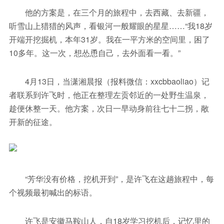
他的方案是，在三个月的旅程中，去西藏、去新疆，
听雪山上猎猎的风声，看银河一般耀眼的星星……“我18岁
开端开挖掘机，本年31岁。我在一平方米的空间里，困了
10多年。这一次，想怂恿自己，去外面看一看。”
4月13日，当潇湘晨报（报料微信：xxcbbaoliao）记
者联系到许飞时，他正在整理左贡邻近的一处野生温泉，
趁便休整一天。他方案，次日一早动身前往七十二拐，敞
开新的征途。
“芳华没有价格，挖机开到”，是许飞在这趟旅程中，每
个视频最初喊出的标语。
许飞是安徽马鞍山人，自18岁学习挖机后，记忆里的