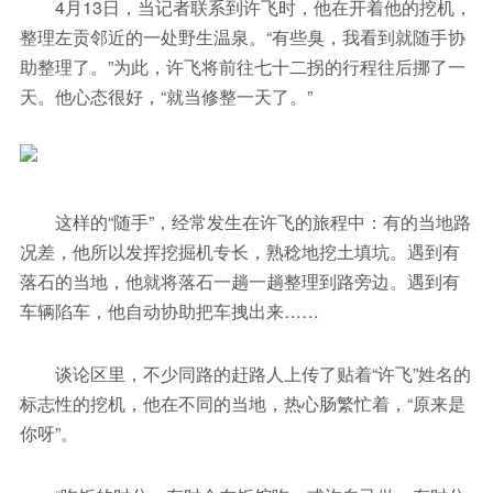
4月13日，当记者联系到许飞时，他在开着他的挖机，
整理左贡邻近的一处野生温泉。“有些臭，我看到就随手协
助整理了。”为此，许飞将前往七十二拐的行程往后挪了一
天。他心态很好，“就当修整一天了。”
这样的“随手”，经常发生在许飞的旅程中：有的当地路
况差，他所以发挥挖掘机专长，熟稔地挖土填坑。遇到有
落石的当地，他就将落石一趟一趟整理到路旁边。遇到有
车辆陷车，他自动协助把车拽出来……
谈论区里，不少同路的赶路人上传了贴着“许飞”姓名的
标志性的挖机，他在不同的当地，热心肠繁忙着，“原来是
你呀”。