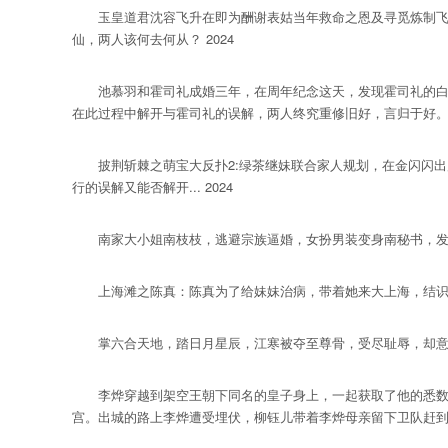
玉皇道君沈容飞升在即为酬谢表姑当年救命之恩及寻觅炼制飞升
仙，两人该何去何从？ 2024
池慕羽和霍司礼成婚三年，在周年纪念这天，发现霍司礼的白月
在此过程中解开与霍司礼的误解，两人终究重修旧好，言归于好。 2
披荆斩棘之萌宝大反扑2:绿茶继妹联合家人规划，在金闪闪出
行的误解又能否解开... 2024
南家大小姐南枝枝，逃避宗族逼婚，女扮男装变身南秘书，发现老板
上海滩之陈真：陈真为了给妹妹治病，带着她来大上海，结识了上
掌六合天地，踏日月星辰，江寒被夺至尊骨，受尽耻辱，却意外觉悟天
李烨穿越到架空王朝下同名的皇子身上，一起获取了他的悉数回
宫。出城的路上李烨遭受埋伏，柳钰儿带着李烨母亲留下卫队赶到及