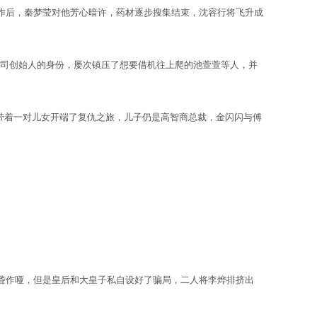
后，秦梦莹对他芳心暗许，药材逐步搜集结束，沈容行将飞升成
司创始人的身份，屡次镇压了想要借机往上爬的池萱萱等人，并
带着一对儿女开端了复仇之旅，儿子仍是高智商总裁，金闪闪与傅
聋作哑，但是皇后和大皇子私自设好了骗局，二人将李烨排挤出