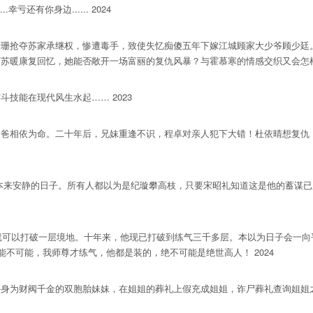
还有你身边...... 2024
抢夺苏家承继权，惨遭毒手，致使失忆痴傻五年下嫁江城顾家大少爷顾少廷。
暖康复回忆，她能否敞开一场富丽的复仇风暴？与霍慕寒的情感交织又会怎样？
能在现代风生水起…… 2023
相依为命。二十年后，兄妹重逢不识，程卓对亲人犯下大错！杜依晴想复仇，
来安静的日子。所有人都以为是纪璇攀高枝，只要宋昭礼知道这是他的蓄谋已
就可以打破一层境地。十年来，他现已打破到练气三千多层。本以为日子会一向
能不可能，我师尊才练气，他都是装的，绝不可能是绝世高人！ 2024
为财阀千金的双胞胎妹妹，在姐姐的葬礼上假充成姐姐，诈尸葬礼查询姐姐