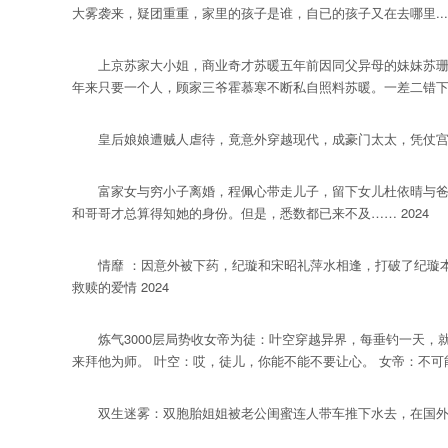
大雾袭来，疑团重重，家里的孩子是谁，自已的孩子又在去哪里......幸亏
上京苏家大小姐，商业奇才苏暖五年前因同父异母的妹妹苏珊珊
年来只要一个人，顾家三爷霍慕寒不断私自照料苏暖。一差二错下苏
皇后娘娘遭贼人虐待，竟意外穿越现代，成豪门太太，凭仗宫斗技
富家女与穷小子离婚，程佩心带走儿子，留下女儿杜依晴与爸爸
和哥哥才总算得知她的身份。但是，悉数都已来不及…… 2024
情靡 ：因意外被下药，纪璇和宋昭礼萍水相逢，打破了纪璇本
救赎的爱情 2024
炼气3000层局势收女帝为徒：叶空穿越异界，每垂钓一天，
来拜他为师。 叶空：哎，徒儿，你能不能不要让心。 女帝：不可
双生迷雾：双胞胎姐姐被老公闺蜜连人带车推下水去，在国外身