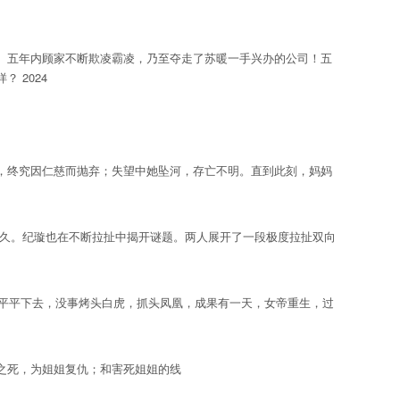
五年内顾家不断欺凌霸凌，乃至夺走了苏暖一手兴办的公司！五
 2024
终究因仁慈而抛弃；失望中她坠河，存亡不明。直到此刻，妈妈
久。纪璇也在不断拉扯中揭开谜题。两人展开了一段极度拉扯双向
平平下去，没事烤头白虎，抓头凤凰，成果有一天，女帝重生，过
之死，为姐姐复仇；和害死姐姐的线