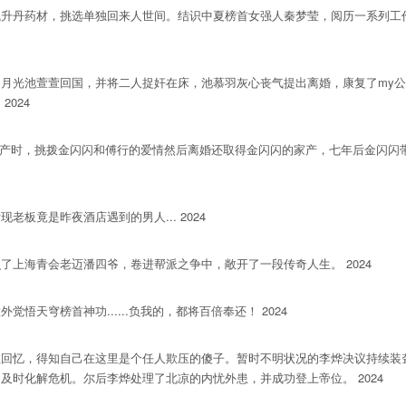
丹药材，挑选单独回来人世间。结识中夏榜首女强人秦梦莹，阅历一系列工作
光池萱萱回国，并将二人捉奸在床，池慕羽灰心丧气提出离婚，康复了my公
024
产时，挑拨金闪闪和傅行的爱情然后离婚还取得金闪闪的家产，七年后金闪闪
竟是昨夜酒店遇到的男人... 2024
海青会老迈潘四爷，卷进帮派之争中，敞开了一段传奇人生。 2024
穹榜首神功......负我的，都将百倍奉还！ 2024
忆，得知自己在这里是个任人欺压的傻子。暂时不明状况的李烨决议持续装
时化解危机。尔后李烨处理了北凉的内忧外患，并成功登上帝位。 2024