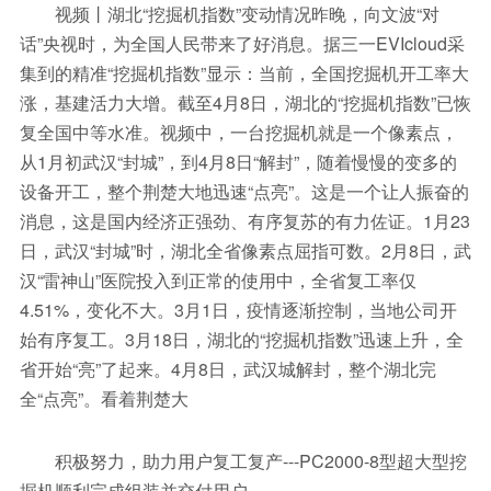
视频丨湖北“挖掘机指数”变动情况昨晚，向文波“对
话”央视时，为全国人民带来了好消息。据三一EVIcloud采
集到的精准“挖掘机指数”显示：当前，全国挖掘机开工率大
涨，基建活力大增。截至4月8日，湖北的“挖掘机指数”已恢
复全国中等水准。视频中，一台挖掘机就是一个像素点，
从1月初武汉“封城”，到4月8日“解封”，随着慢慢的变多的
设备开工，整个荆楚大地迅速“点亮”。这是一个让人振奋的
消息，这是国内经济正强劲、有序复苏的有力佐证。1月23
日，武汉“封城”时，湖北全省像素点屈指可数。2月8日，武
汉“雷神山”医院投入到正常的使用中，全省复工率仅
4.51%，变化不大。3月1日，疫情逐渐控制，当地公司开
始有序复工。3月18日，湖北的“挖掘机指数”迅速上升，全
省开始“亮”了起来。4月8日，武汉城解封，整个湖北完
全“点亮”。看着荆楚大
积极努力，助力用户复工复产---PC2000-8型超大型挖
掘机顺利完成组装并交付用户