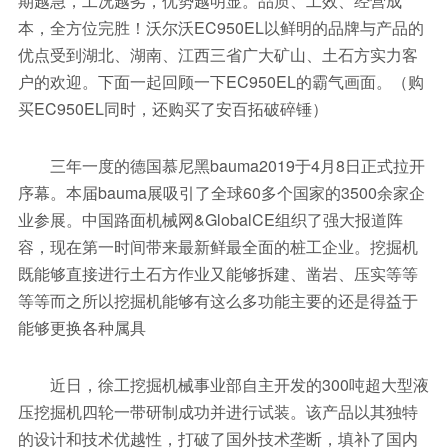
期越急，工况越劣，优势越明显。品质、工效、经营成
本，全方位完胜！沃尔沃EC950EL以鲜明的品牌与产品的
优点受到湖北、湖南、江西三省广大矿山、土石方实力客
户的欢迎。下面一起回顾一下EC950EL的霸气画面。（购
买EC950EL同时，还购买了安百拓破碎锤）
三年一度的德国慕尼黑bauma2019于4月8日正式拉开
序幕。本届bauma展吸引了全球60多个国家的3500余家企
业参展。中国路面机械网&GlobalCE组织了强大报道阵
容，现在第一时间带来最新鲜最全面的桩工企业。挖掘机
既能够直接进行土石方作业又能够拆建、凿岩、压实等等
等等而之所以挖掘机能够有这么多功能主要的还是得益于
能够更换各种属具
近日，徐工挖掘机械事业部自主开发的300吨超大型液
压挖掘机四轮一带研制成功并进行试装。该产品以其独特
的设计和技术优越性，打破了国外技术垄断，填补了国内