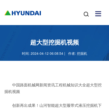
安博
配件
新闻
关于
招贤
联系

体育
与服
中心
我们
纳士
我们
挖掘
安博
网站
机
体育
怎么
务
地图
叉车
正规
超大型挖掘机视频
吗
样
安博
时间: 2024-04-12 06:08:54 | 作者:
挖掘机
足球
官网
中国路面机械网新闻资讯工程机械知识大全超大型挖
掘机视频
创新再出成果！山河智能超大型履带式液压挖掘机下