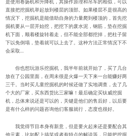
是使用卷扬机和升降机，其操作原理和吊车的相似，可以
直接把挖掘机举起放到楼层的顶部。如果楼层不是很高的
情况下，挖掘机是能借助自身的力量爬到楼顶的，首先挖
掘机要从一层开始挖，把挖下的废水泥，钢筋，垫在挖掘
机下面，顺着楼旋转着走，但不能全部都挖掉，把柱子留
下以免倒塌，垫着就可以上去了。这种方法正常情况下不
会采取...
你也想玩游乐挖掘机，我半年前就开始了，买了几台
放在了公园里面，在周未很是火爆一天下来一台能赚好两
三千。当时买儿童挖掘机的时候还做了实地调查，去了几
个大的厂家，买东西货比三家嘛！最后确定买钛威挖掘
机，总体来说还是可以的，关键是他们的售后好，以后要
是有什么样的问题咨询他们客服就行，态度也很好。
我觉得节目本身有新意，但是要火起来还是要配合其
他元素，比如配上搞笑或者有特点的解说等，只能把挖掘