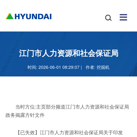
安博
配件
新闻
关于
招贤
联系

体育
与服
中心
我们
纳士
我们
挖掘
安博
网站
机
体育
怎么
务
地图
叉车
正规
江门市人力资源和社会保证局
吗
样
安博
时间: 2026-06-01 08:29:07 | 作者:
挖掘机
足球
官网
当时方位:主页部分频道江门市人力资源和社会保证局
政务揭露方针文件
【已失效】江门市人力资源和社会保证局关于印发