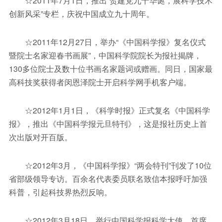
☆2011年7月1日，推出“贺建党九十华诞，展科学技术
创新风采”专栏，庆祝中国成立九十周年。
☆2011年12月27日，举办“《中国科学报》复名仪式
暨院士名家迎春书画展”，中国科学院院长为报社揭牌，
130多位院士及数十位书画名家题词或赠画。同日，国家最
高科技奖获得者闵恩泽院士开启科学网手机客户端。
☆2012年1月1日，《科学时报》正式复名《中国科学
报》，推出《中国科学报元旦特刊》，这是报社历史上首
次出版对开百版。
☆2012年3月，《中国科学报》“两会特刊”刊发了10位
省部级领导专访。百余名代表委员联名致信本报呼吁加强
科普，引起科技界热烈反响。
☆2012年3月18日，举行中国科学报科学大使、首席