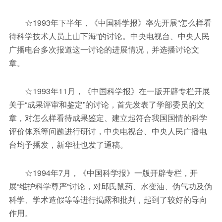
☆1993年下半年，《中国科学报》率先开展“怎么样看
待科学技术人员上山下海”的讨论。中央电视台、中央人民
广播电台多次报道这一讨论的进展情况，并选播讨论文
章。
☆1993年11月，《中国科学报》在一版开辟专栏开展
关于“成果评审和鉴定”的讨论，首先发表了学部委员的文
章，对怎么样看待成果鉴定、建立起符合我国国情的科学
评价体系等问题进行研讨，中央电视台、中央人民广播电
台均予播发，新华社也发了通稿。
☆1994年7月，《中国科学报》一版开辟专栏，开
展“维护科学尊严”讨论，对邱氏鼠药、水变油、伪气功及伪
科学、学术造假等等进行揭露和批判，起到了较好的导向
作用。