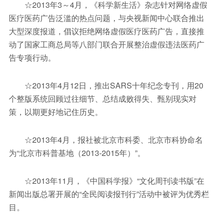
☆2013年3～4月，《科学新生活》杂志针对网络虚假
医疗医药广告泛滥的热点问题，与央视新闻中心联合推出
大型深度报道，倡议拒绝网络虚假医疗医药广告，直接推
动了国家工商总局等八部门联合开展整治虚假违法医药广
告专项行动。
☆2013年4月12日，推出SARS十年纪念专刊，用20
个整版系统回顾过往细节、总结成败得失、甄别现实对
策，以期更好地记住历史。
☆2013年4月，报社被北京市科委、北京市科协命名
为“北京市科普基地（2013-2015年）”。
☆2013年11月，《中国科学报》“文化周刊读书版”在
新闻出版总署开展的“全民阅读报刊行”活动中被评为优秀栏
目。