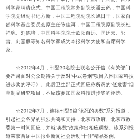
科学家聘请仪式。中国工程院常务副院长潘云鹤，中国科
学院党组副书记方新，中国工程院副院长旭日干，国家自
然科学基金委员会原主任陈佳洱，中国工程院原副院长杜
祥琬、刘德培，中国科学院院士欧阳自远、匡廷云、郭
雷、刘嘉麒等知名科学家成为本报科学大使和首席科学
家。
☆2012年4月，刊登30名院士联名公开信《有关部门
要严肃面对公众期待关于反对“中式卷烟”项目入围国家科技
进步奖的呼吁》。此后卫生部正式回应称所谓的“低危害”烟
草制品研究项目，不应该参加国家科技进步奖的评选。
☆2012年7月，连续刊登9篇“该死的奥数”系列报道，
引起社会各界的强烈共鸣和支持，北京市政府、北京市教
委第一时间回应，并就“奥数”政策作出相应调整。该系列报
道荣获首届中国报业新闻社会活动“十佳”精品案例。