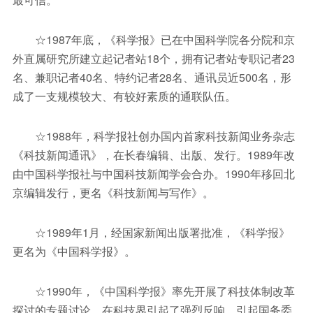
☆1987年底，《科学报》已在中国科学院各分院和京
外直属研究所建立起记者站18个，拥有记者站专职记者23
名、兼职记者40名、特约记者28名、通讯员近500名，形
成了一支规模较大、有较好素质的通联队伍。
☆1988年，科学报社创办国内首家科技新闻业务杂志
《科技新闻通讯》，在长春编辑、出版、发行。1989年改
由中国科学报社与中国科技新闻学会合办。1990年移回北
京编辑发行，更名《科技新闻与写作》。
☆1989年1月，经国家新闻出版署批准，《科学报》
更名为《中国科学报》。
☆1990年，《中国科学报》率先开展了科技体制改革
探讨的专题讨论，在科技界引起了强烈反响，引起国务委