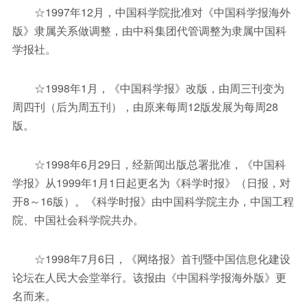
☆1997年12月，中国科学院批准对《中国科学报海外
版》隶属关系做调整，由中科集团代管调整为隶属中国科
学报社。
☆1998年1月，《中国科学报》改版，由周三刊变为
周四刊（后为周五刊），由原来每周12版发展为每周28
版。
☆1998年6月29日，经新闻出版总署批准，《中国科
学报》从1999年1月1日起更名为《科学时报》（日报，对
开8～16版）。《科学时报》由中国科学院主办，中国工程
院、中国社会科学院共办。
☆1998年7月6日，《网络报》首刊暨中国信息化建设
论坛在人民大会堂举行。该报由《中国科学报海外版》更
名而来。