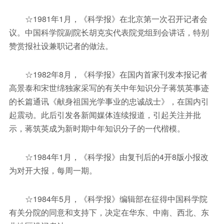
☆1981年1月，《科学报》在北京第一次召开记者会
议。中国科学院副院长胡克实代表院党组到会讲话，特别
赞赏报社设兼职记者的做法。
☆1982年8月，《科学报》在国内首家刊发本报记者
高景泰和宋世绵独家采写的有关中年知识分子蒋筑英事迹
的长篇通讯《献身祖国光学事业的忠诚战士》，在国内引
起震动。此后引发各新闻媒体连续报道，引起关注并批
示，蒋筑英成为新时期中年知识分子的一代楷模。
☆1984年1月，《科学报》由复刊后的4开8版小报改
为对开大报，每周一期。
☆1984年5月，《科学报》编辑部在征得中国科学院
有关分院的同意和支持下，决定在华东、中南、西北、东