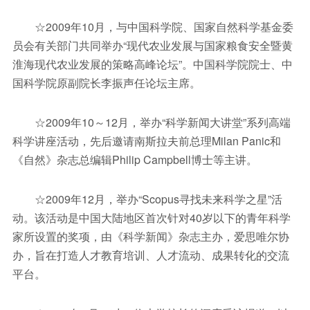
☆2009年10月，与中国科学院、国家自然科学基金委
员会有关部门共同举办“现代农业发展与国家粮食安全暨黄
淮海现代农业发展的策略高峰论坛”。中国科学院院士、中
国科学院原副院长李振声任论坛主席。
☆2009年10～12月，举办“科学新闻大讲堂”系列高端
科学讲座活动，先后邀请南斯拉夫前总理Milan Panic和
《自然》杂志总编辑Philip Campbell博士等主讲。
☆2009年12月，举办“Scopus寻找未来科学之星”活
动。该活动是中国大陆地区首次针对40岁以下的青年科学
家所设置的奖项，由《科学新闻》杂志主办，爱思唯尔协
办，旨在打造人才教育培训、人才流动、成果转化的交流
平台。