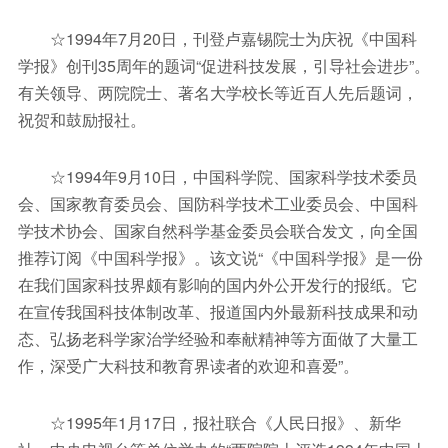
☆1994年7月20日，刊登卢嘉锡院士为庆祝《中国科
学报》创刊35周年的题词“促进科技发展，引导社会进步”。
有关领导、两院院士、著名大学校长等近百人先后题词，
祝贺和鼓励报社。
☆1994年9月10日，中国科学院、国家科学技术委员
会、国家教育委员会、国防科学技术工业委员会、中国科
学技术协会、国家自然科学基金委员会联合发文，向全国
推荐订阅《中国科学报》。该文说“《中国科学报》是一份
在我们国家科技界颇有影响的国内外公开发行的报纸。它
在宣传我国科技体制改革、报道国内外最新科技成果和动
态、弘扬老科学家治学经验和奉献精神等方面做了大量工
作，深受广大科技和教育界读者的欢迎和喜爱”。
☆1995年1月17日，报社联合《人民日报》、新华