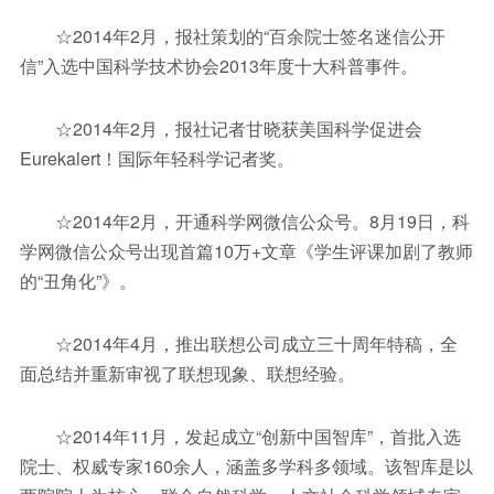
☆2014年2月，报社策划的“百余院士签名迷信公开
信”入选中国科学技术协会2013年度十大科普事件。
☆2014年2月，报社记者甘晓获美国科学促进会
Eurekalert！国际年轻科学记者奖。
☆2014年2月，开通科学网微信公众号。8月19日，科
学网微信公众号出现首篇10万+文章《学生评课加剧了教师
的“丑角化”》。
☆2014年4月，推出联想公司成立三十周年特稿，全
面总结并重新审视了联想现象、联想经验。
☆2014年11月，发起成立“创新中国智库”，首批入选
院士、权威专家160余人，涵盖多学科多领域。该智库是以