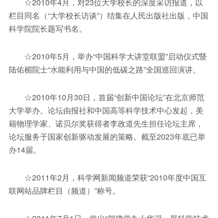
☆2010年4月，对23位大学校长的深度采访报道，以
栏目同名（“大学校长访谈”）结集在人民出版社出版，中国
科学院院长题写书名。
☆2010年5月，举办“中国科学大讲堂联盟”启动仪式暨
陆佑楣院士“水能利用与中国的低碳之路”全国巡回演讲。
☆2010年10月30日，首届“创新中国论坛”在北京师范
大学举办。论坛由报社和中国高等科学技术中心发起，美
籍物理学家、诺贝尔奖获得者李政道先生担任论坛主席，
论坛服务于国家创新驱动发展的策略。截至2023年底已举
办14届。
☆2011年2月，科学网新闻频道荣获“2010年度中国互
联网站品牌栏目（频道）”称号。