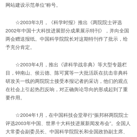
网站建设示范单位”称号。
☆2003年3月，《科学时报》推出《两院院士评选
2002年中国十大科技进展部分成果展示特刊》，并向全国
两会赠送报纸。中国科学院院长对这期特刊作了批示，给
予充分肯定。
☆2003年4月，推出《讲科学战非典》等大型专题栏
目，钟南山、侯云德、陈可冀等一大批活跃在抗击非典科
研攻关一线的两院院士接受本报记者的采访，他们的观点
在社会上引起热烈反响，对正确舆论导向的形成起到了重
要作用。
☆2004年1月，在中国科技会堂举行“振邦杯两院院士
评选2003年中国、世界十大科技进展新闻发布会”。全国人
大常委会副委员长、中国科学院院长和全国政协副主席、