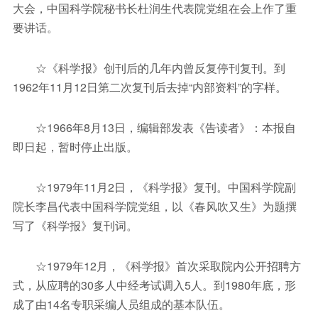
大会，中国科学院秘书长杜润生代表院党组在会上作了重
要讲话。
☆《科学报》创刊后的几年内曾反复停刊复刊。到
1962年11月12日第二次复刊后去掉“内部资料”的字样。
☆1966年8月13日，编辑部发表《告读者》：本报自
即日起，暂时停止出版。
☆1979年11月2日，《科学报》复刊。中国科学院副
院长李昌代表中国科学院党组，以《春风吹又生》为题撰
写了《科学报》复刊词。
☆1979年12月，《科学报》首次采取院内公开招聘方
式，从应聘的30多人中经考试调入5人。到1980年底，形
成了由14名专职采编人员组成的基本队伍。