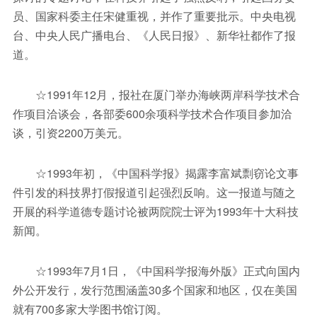
员、国家科委主任宋健重视，并作了重要批示。中央电视
台、中央人民广播电台、《人民日报》、新华社都作了报
道。
☆1991年12月，报社在厦门举办海峡两岸科学技术合
作项目洽谈会，各部委600余项科学技术合作项目参加洽
谈，引资2200万美元。
☆1993年初，《中国科学报》揭露李富斌剽窃论文事
件引发的科技界打假报道引起强烈反响。这一报道与随之
开展的科学道德专题讨论被两院院士评为1993年十大科技
新闻。
☆1993年7月1日，《中国科学报海外版》正式向国内
外公开发行，发行范围涵盖30多个国家和地区，仅在美国
就有700多家大学图书馆订阅。