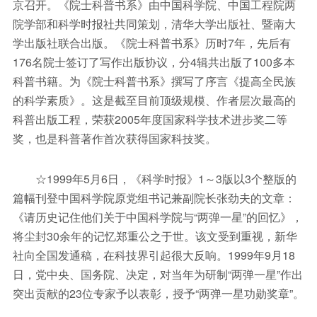
京召开。《院士科普书系》由中国科学院、中国工程院两
院学部和科学时报社共同策划，清华大学出版社、暨南大
学出版社联合出版。《院士科普书系》历时7年，先后有
176名院士签订了写作出版协议，分4辑共出版了100多本
科普书籍。为《院士科普书系》撰写了序言《提高全民族
的科学素质》。这是截至目前顶级规模、作者层次最高的
科普出版工程，荣获2005年度国家科学技术进步奖二等
奖，也是科普著作首次获得国家科技奖。
☆1999年5月6日，《科学时报》1～3版以3个整版的
篇幅刊登中国科学院原党组书记兼副院长张劲夫的文章：
《请历史记住他们关于中国科学院与“两弹一星”的回忆》，
将尘封30余年的记忆郑重公之于世。该文受到重视，新华
社向全国发通稿，在科技界引起很大反响。1999年9月18
日，党中央、国务院、决定，对当年为研制“两弹一星”作出
突出贡献的23位专家予以表彰，授予“两弹一星功勋奖章”。