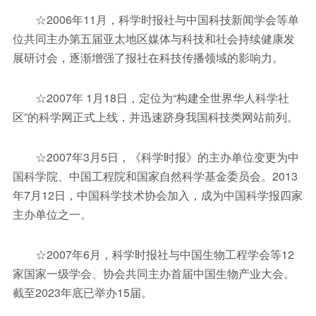
☆2006年11月，科学时报社与中国科技新闻学会等单
位共同主办第五届亚太地区媒体与科技和社会持续健康发
展研讨会，逐渐增强了报社在科技传播领域的影响力。
☆2007年 1月18日，定位为“构建全世界华人科学社
区”的科学网正式上线，并迅速跻身我国科技类网站前列。
☆2007年3月5日，《科学时报》的主办单位变更为中
国科学院、中国工程院和国家自然科学基金委员会。2013
年7月12日，中国科学技术协会加入，成为中国科学报四家
主办单位之一。
☆2007年6月，科学时报社与中国生物工程学会等12
家国家一级学会、协会共同主办首届中国生物产业大会。
截至2023年底已举办15届。