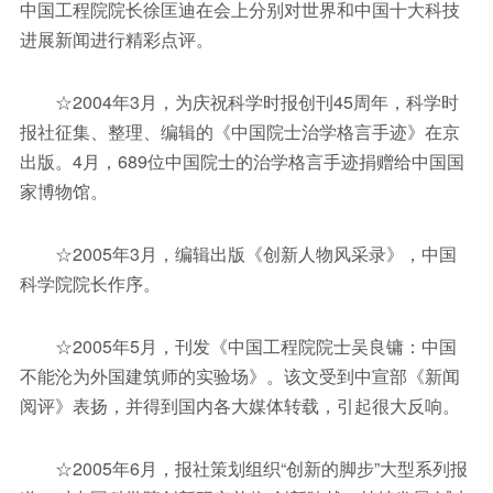
中国工程院院长徐匡迪在会上分别对世界和中国十大科技
进展新闻进行精彩点评。
☆2004年3月，为庆祝科学时报创刊45周年，科学时
报社征集、整理、编辑的《中国院士治学格言手迹》在京
出版。4月，689位中国院士的治学格言手迹捐赠给中国国
家博物馆。
☆2005年3月，编辑出版《创新人物风采录》，中国
科学院院长作序。
☆2005年5月，刊发《中国工程院院士吴良镛：中国
不能沦为外国建筑师的实验场》。该文受到中宣部《新闻
阅评》表扬，并得到国内各大媒体转载，引起很大反响。
☆2005年6月，报社策划组织“创新的脚步”大型系列报