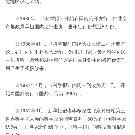
北地区设记者站。
☆1985年，《科学报》开始在国内公开发行，由北京
市邮政局承担国内发行业务，当年征订份数近5万份。
☆1986年4月，《科学报》围绕长江三峡工程开展讨
论，在国内外引起很大反响，为推进国家决策的科学化民
主化进程，调动和发挥科学家在国家建设中的咨询参谋作
用产生了积极效果。
☆1987年1月，《科学报》由周一刊改为周二刊，开
始向国外发行（国外刊号为D995）。
☆1987年9月，新华社记者李希光在北京对出席第三
世界科学院大会的科学家的调查表明，80％的中国科学家
认为在中国各家新闻媒介中，《科学报》的科技新闻报道
最可信。