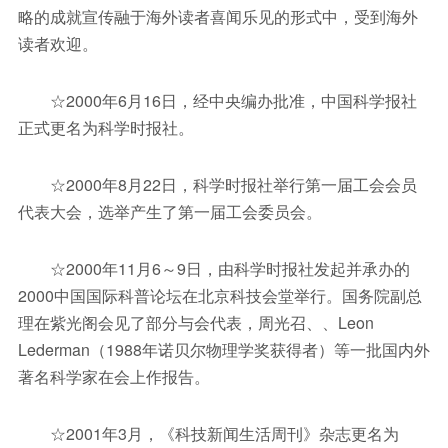
略的成就宣传融于海外读者喜闻乐见的形式中，受到海外
读者欢迎。
☆2000年6月16日，经中央编办批准，中国科学报社
正式更名为科学时报社。
☆2000年8月22日，科学时报社举行第一届工会会员
代表大会，选举产生了第一届工会委员会。
☆2000年11月6～9日，由科学时报社发起并承办的
2000中国国际科普论坛在北京科技会堂举行。国务院副总
理在紫光阁会见了部分与会代表，周光召、、Leon
Lederman（1988年诺贝尔物理学奖获得者）等一批国内外
著名科学家在会上作报告。
☆2001年3月，《科技新闻生活周刊》杂志更名为