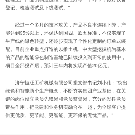
登记、检验测试及下线测试。”
经过一个多月的技术攻关，产品不良率连续下降，产
能达到95%以上，环保达到国四、欧五标准，不仅实现了
生产线的绿色转型，还逐步实现了个性化定制的订单式装
配。目前企业重点打造的以推土机、中大型挖掘机为基本
的产品的智能绿色制造基地已陆续投入到正常的使用中，
项目全部投产后，预计三年内将实现产值20亿元。
济宁恒旺工矿机械有限公司党支部书记刘小伟：“突出
绿色和智能两个生产概念，不断夯实集团产业基础，在关
键的岗位设立党员先锋岗和党员监督岗，充分的发挥党员
带头作用，把党建和业务切实融合在一起，为全球客户提
供更优质、更节能、更智能、更环保的无忧产品。”