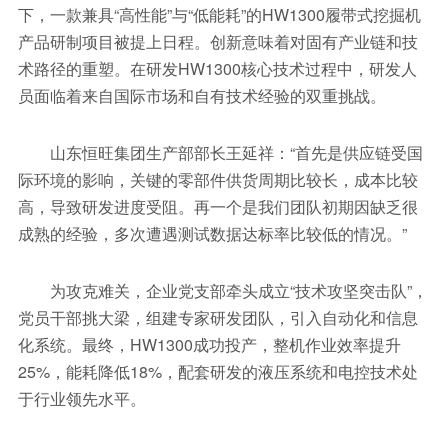
下，一款兼具“高性能”与“低能耗”的HW1300履带式挖掘机
产品研制项目被提上日程。创新意味着对固有产业链和技
术路径的重塑。在研发HW1300核心技术过程中，研发人
员面临着来自国际市场和自有技术经验的双重挑战。
山东恒旺集团生产部部长王延祥：“首先是供应链受国
际环境的影响，关键的零部件供货周期比较长，成本比较
高，导致研发进度受阻。再一个是我们团队初期因缺乏很
成熟的经验，多次遭遇测试数据达标率比较低的情况。”
为攻克难关，企业党支部牵头成立“技术攻坚突击队”，
党员干部挑大梁，组建专家研发团队，引入自动化和信息
化系统。最终，HW1300成功投产，整机作业效率提升
25%，能耗降低18%，配套研发的液压系统和电控技术处
于行业领先水平。