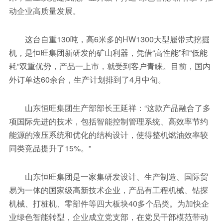
动企业高质量发展。
这台自重130吨，高6米多的HW1300大型履带式挖掘
机，是恒旺集团新研发的矿山利器，凭借“高性能”和“低能
耗”双重优势，产品一上市，就受到客户青睐。目前，国内
外订单达60余台，生产计划排到了4月中旬。
山东恒旺集团生产部部长王延祥：“这款产品融合了多
项国际先进的技术，包括智能控制管理系统、高效率节约
能源的液压系统和优化的结构设计，使得整机燃油效率较
同类竞品提升了15%。”
山东恒旺集团是一家集研发设计、生产制造、国际贸
易为一体的国家级高新技术企业，产品有工程机械、钻探
机械、打桩机、零部件等四大板块40多个品类。为加快企
业绿色智能转型，企业成立党支部，在党员干部模范带动