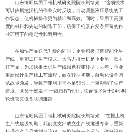
山东恒旺集团工程机械研究院院长刘绪光：“这项技术
可以依据挖掘机的作业实时反馈，自动调整液压系统的工
作状态，使机械操作更为精准和高效。同时，采用了高强
度的材料和先进的制造工艺，确保了机器在复杂严苛的作
业环境下的稳定性和耐用性。”
在加快产品迭代升级的同时，企业积极打造智能化生
产线，重塑工厂生产模式。大马力推土机是企业另一款主
打产品，为加快推土机生产线绿色智能转型，去年，企业
重新设计生产线工艺流程，而在转型初期，自动化设备调
试故障频发，导致产能利用率不足50%，严重影响了生产
进度。党员干部发挥“一线指挥”作用，联合技术骨干24小时
轮班攻克设备联调难题。
山东恒旺集团工程机械研究院院长刘绪光：“在推土机
生产线建设初期，我们党支部成立生产线推进专班，重新
梳理生产产品的制造流程，把控好每一个环节，做好设备