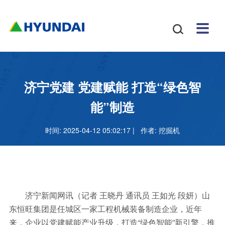
安博
配件
新闻
关于
招贤
联系

体育
与服
中心
我们
纳士
我们
挖掘
安博
网站
机
体育
怎么
务
地图
叉车
正规
济宁党建 党建赋能 打造“绿色智
吗
样
安博
能”制造
足球
时间: 2025-04-12 05:02:17 | 作者:
挖掘机
官网
济宁新闻网讯（记者 王晓丹 通讯员 王如光 段妍）山
东恒旺集团是任城区一家工程机械装备制造企业，近年
来，企业以党建赋能产业升级，打造“绿色智能”新引擎，推