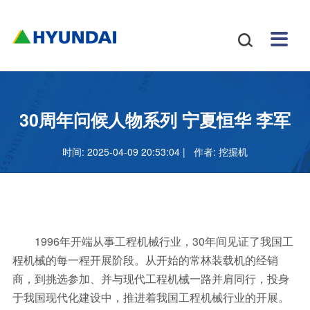
安博
配件
新闻
关于
招贤
联系

体育
与服
中心
我们
纳士
我们
挖掘
安博
网站
机
体育
怎么
务
地图
叉车
正规
30周年问候人物系列 宁夏恒华 李军
吗
样
安博
时间: 2025-04-09 20:53:04 | 作者:
挖掘机
足球
官网
1996年开端从事工程机械行业，30年间见证了我国工
程机械的每一程开展阶段。从开始的常林装载机的经销
商，到挑选参加、并与现代工程机械一路并肩同行，投身
于我国现代化建设中，推进着我国工程机械行业的开展。