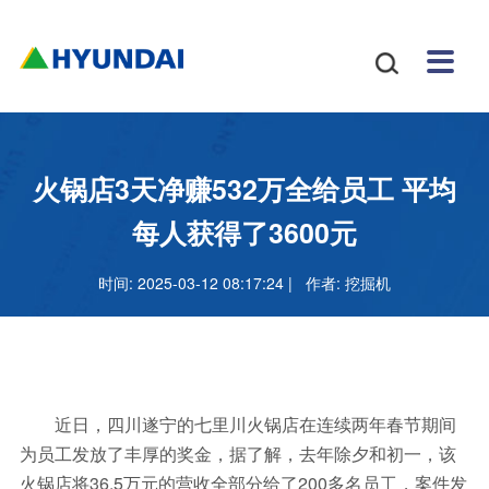
安博
配件
新闻
关于
招贤
联系

体育
与服
中心
我们
纳士
我们
挖掘
安博
网站
机
体育
怎么
务
地图
叉车
正规
火锅店3天净赚532万全给员工 平均
吗
样
安博
每人获得了3600元
足球
时间: 2025-03-12 08:17:24 | 作者:
挖掘机
官网
近日，四川遂宁的七里川火锅店在连续两年春节期间
为员工发放了丰厚的奖金，据了解，去年除夕和初一，该
火锅店将36.5万元的营收全部分给了200多名员工，案件发