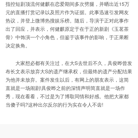
指控短剧顶流何健麒在恋爱期间多次劈腿，并晒出近15万
元的直播打赏记录以及照片作为证据。此事迅速引发网友
热议，并登上微博热搜娱乐榜。随后，导演于正对此事作
出了回应，并表示，何健麒原定于在于正的新剧《玉茗茶
骨》中饰演一个小角色，但鉴于该事件的影响，于正果断
决定换角。
大家想必都有关注过，在大S去世后不久，具俊晔曾发
布长文表示放弃大S的遗产继承权，但最终的遗产分配结果
为他并未放弃。案件发生以后，有网上的朋友表示，这简
直就是一场闹剧!具俊晔之前的深情声明简直就是一场作
秀，现在看看，不过是为了博取同情和好感。他把大家都
当傻子吗?这种出尔反尔的行为实在令人不齿!