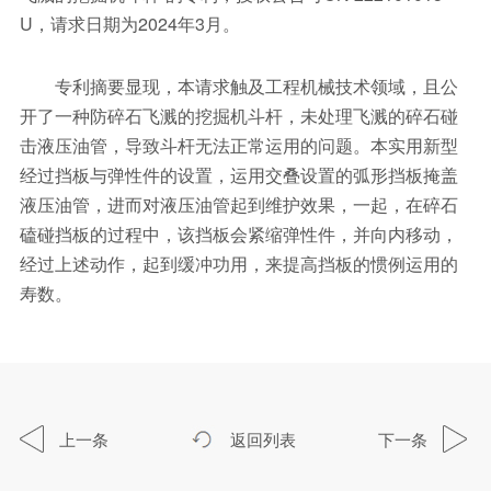
U，请求日期为2024年3月。
专利摘要显现，本请求触及工程机械技术领域，且公
开了一种防碎石飞溅的挖掘机斗杆，未处理飞溅的碎石碰
击液压油管，导致斗杆无法正常运用的问题。本实用新型
经过挡板与弹性件的设置，运用交叠设置的弧形挡板掩盖
液压油管，进而对液压油管起到维护效果，一起，在碎石
磕碰挡板的过程中，该挡板会紧缩弹性件，并向内移动，
经过上述动作，起到缓冲功用，来提高挡板的惯例运用的
寿数。
上一条
返回列表
下一条