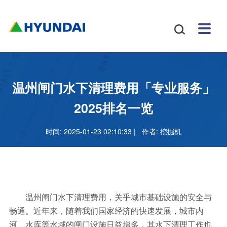
安博
配件
新闻
关于
招贤
联系

体育
与服
中心
我们
纳士
我们
挖掘
安博
网站
机
体育
怎么
务
地图
叉车
正规
温州闸门水下清理费用「专业服务」
吗
样
安博
2025排名一览
足球
时间: 2025-01-23 02:10:33 | 作者:
挖掘机
官网
温州闸门水下清理费用，关乎城市基础设施的安全与
畅通。近年来，随着我们国家经济的快速发展，城市内
河、水库等水域的闸门设施日益增多，其水下清理工作也