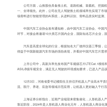
公司方面，山推股份具备推土机、道路机械、装载机、挖掘机等系
一、全球领先。此外，公司在无人驾驶推土机领域率先实现了市场
场骨料进行智能管理的AI系统，从进料识别、骨料品质实时监测
中国汽车工业协会发布通知称，由中国汽车工业协会、中国汽车工
环节，对接会将邀请10大类芯片国内企业，国际知名芯片企业，国内
汽车是高度全球化的行业，根据知名大厂德州仪器三季报，公司
得益于中国新能源汽车市场的强劲表现，并看好中国汽车芯片需
上市公司中，高新兴率先发布国产车规级芯片LTECat.1模组
ASIL-B级车规安全，满足无人驾驶的环境感知要求，已进入产品
12月3日，河南省委书记楼阳生主持召开机器人产业高水平质
流、医疗、养老、应急等领域示范应用，让机器人更好融入千行
上海证券分析指出，近期产业端迎来密集催化，人形机器人产业链
靠近阶段，2024年是人形机器人商业化元年，人形机器人商业化