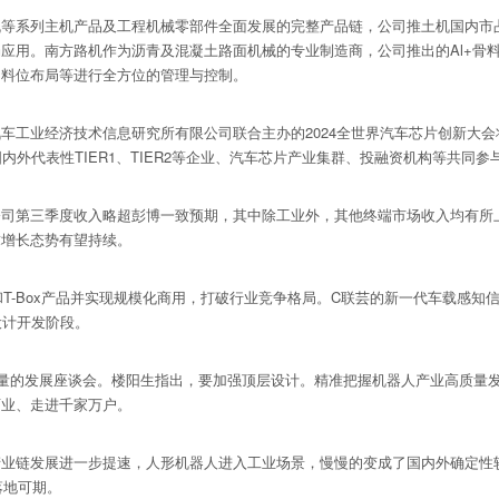
列主机产品及工程机械零部件全面发展的完整产品链，公司推土机国内市占率
应用。南方路机作为沥青及混凝土路面机械的专业制造商，公司推出的Al+骨
、料位布局等进行全方位的管理与控制。
业经济技术信息研究所有限公司联合主办的2024全世界汽车芯片创新大会将于
外代表性TIER1、TIER2等企业、汽车芯片产业集群、投融资机构等共同参
第三季度收入略超彭博一致预期，其中除工业外，其他终端市场收入均有所上升
求增长态势有望持续。
和T-Box产品并实现规模化商用，打破行业竞争格局。C联芸的新一代车载感
设计开发阶段。
量的发展座谈会。楼阳生指出，要加强顶层设计。精准把握机器人产业高质量
百业、走进千家万户。
发展进一步提速，人形机器人进入工业场景，慢慢的变成了国内外确定性较高的应
落地可期。