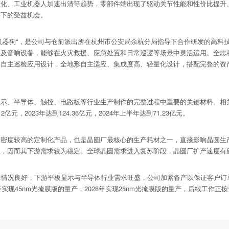
业化、工业机器人加速出清等趋势，零部件端出现了驱动关节性能和性价比提升
好下的受益机会。
器狗“，是公司与仓前派出所在杭州市公安局余杭分局指导下合作研发的高科
头及音响设备，能够在火灾救援、应急处置和日常巡逻等场景中灵活运用。全志
自主巡检应用设计，全地形自主适应、集成度高、轻量化设计，搭配完整的资产
、半导体、触控、电路板等行业生产制作的完整过程中重要的关键材料。相关
元，2023年达到124.36亿元，2024年上半年达到71.23亿元。
度较高的定制化产品，也是晶圆厂最核心的生产耗材之一，直接影响晶圆生产
性，因而其下游需求较为稳定。全球晶圆需求进入复苏阶段，晶圆厂扩产速度有
情况良好，下游平板显示与半导体行业需求旺盛，公司加紧备产以保证客户订
实现45nm光掩膜版的量产，2028年实现28nm光掩膜版的量产，后续工作正