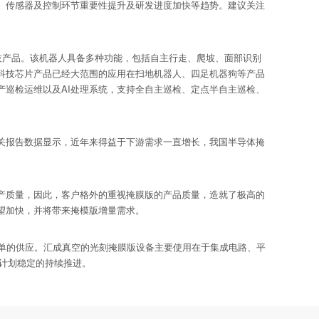
、传感器及控制环节重要性提升及研发进度加快等趋势。建议关注
技产品。该机器人具备多种功能，包括自主行走、爬坡、面部识别
科技芯片产品已经大范围的应用在扫地机器人、四足机器狗等产品
巡检运维以及AI处理系统，支持全自主巡检、定点半自主巡检、
报告数据显示，近年来得益于下游需求一直增长，我国半导体掩
质量，因此，客户格外的重视掩膜版的产品质量，造就了极高的
望加快，并将带来掩模版增量需求。
单的供应。汇成真空的光刻掩膜版设备主要使用在于集成电路、平
按计划稳定的持续推进。