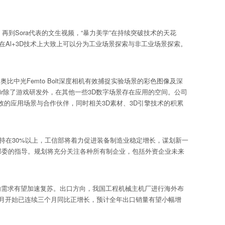
再到Sora代表的文生视频，“暴力美学”在持续突破技术的天花
Al+3D技术上大致上可以分为工业场景探索与非工业场景探索。
中光Femto Bolt深度相机有效捕捉实验场景的彩色图像及深
Air除了游戏研发外，在其他一些3D数字场景存在应用的空间。公司
）有效的应用场景与合作伙伴，同时相关3D素材、3D引擎技术的积累
持在30%以上，工信部将着力促进装备制造业稳定增长，谋划新一
部委的指导。规划将充分关注各种所有制企业，包括外资企业未来
需求有望加速复苏。出口方向，我国工程机械主机厂进行海外布
8月开始已连续三个月同比正增长，预计全年出口销量有望小幅增