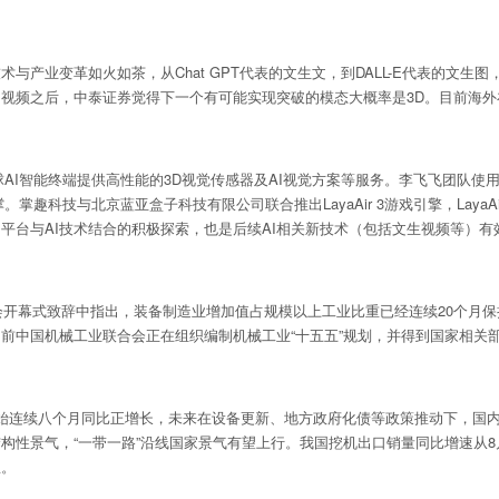
变革如火如茶，从Chat GPT代表的文生文，到DALL-E代表的文生图，
视频之后，中泰证券觉得下一个有可能实现突破的模态大概率是3D。目前海外在
能终端提供高性能的3D视觉传感器及AI视觉方案等服务。李飞飞团队使用奥比
趣科技与北京蓝亚盒子科技有限公司联合推出LayaAir 3游戏引擎，Laya
戏工具、平台与AI技术结合的积极探索，也是后续AI相关新技术（包括文生视频等
开幕式致辞中指出，装备制造业增加值占规模以上工业比重已经连续20个月保
前中国机械工业联合会正在组织编制机械工业“十五五”规划，并得到国家相关
连续八个月同比正增长，未来在设备更新、地方政府化债等政策推动下，国内
构性景气，“一带一路”沿线国家景气有望上行。我国挖机出口销量同比增速从
显。