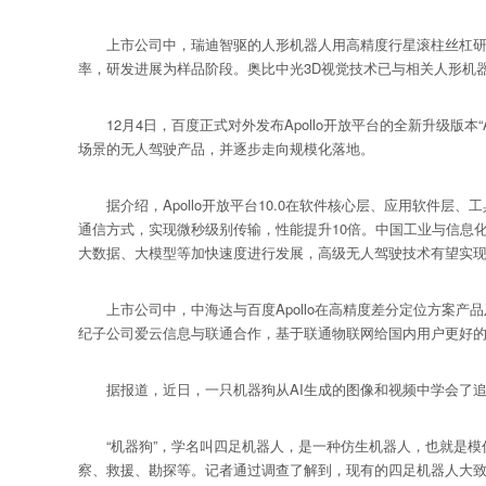
上市公司中，瑞迪智驱的人形机器人用高精度行星滚柱丝杠研发
率，研发进展为样品阶段。奥比中光3D视觉技术已与相关人形机
12月4日，百度正式对外发布Apollo开放平台的全新升级版本“
场景的无人驾驶产品，并逐步走向规模化落地。
据介绍，Apollo开放平台10.0在软件核心层、应用软件层、工
通信方式，实现微秒级别传输，性能提升10倍。中国工业与信息化
大数据、大模型等加快速度进行发展，高级无人驾驶技术有望实
上市公司中，中海达与百度Apollo在高精度差分定位方案产
纪子公司爱云信息与联通合作，基于联通物联网给国内用户更好的
据报道，近日，一只机器狗从AI生成的图像和视频中学会了追球
“机器狗”，学名叫四足机器人，是一种仿生机器人，也就是模
察、救援、勘探等。记者通过调查了解到，现有的四足机器人大