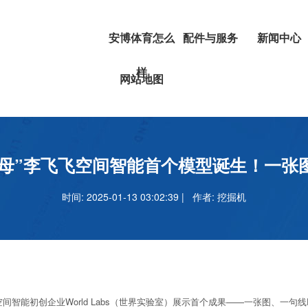
安博体育怎么
配件与服务
新闻中心
样
挖掘机
安博体育正
网站地图
叉车
吗
安博足球官
教母”李飞飞空间智能首个模型诞生！一张
时间: 2025-01-13 03:02:39 | 作者:
挖掘机
能初创企业World Labs（世界实验室）展示首个成果——一张图、一句线D世界