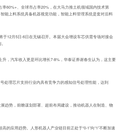
60%+、全球市占率20%，在大马力推土机领域国内技术第
料智能上料系统具备机器视觉功能，智能上料管理系统是套对后料
12月5日-6日在无锡召开。本届大会增设车芯供需专场对接会
与。
，汽车收入更是环比增长7-8%，华泰证券谢春生认为，这主要
知信号处理芯片支持行业内具有竞争力的感知信号处理性能，达到
发展趋势，前瞻谋划部署、超前布局建设，推动机器人在制造、物
用趋势。人形机器人产业链目前正处于“0-1”向“1”不断加速