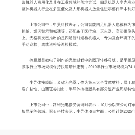
形机器人商用化及其在工业领域的落地尝试、四足机器人率先商
整体机器人行业在多重催化及人形机器人放量促进零部件降本利
上市公司中，申昊科技表示，公司智能四足机器人也被称为“机
抓拍、爆闪警示和喊话等，还配备了医疗箱、灭火器、高清摄像
上。光格科技已推出的是四足智能巡检机器人，专为复合环境下的
手动巡检、离线巡检等巡检模式。
掩膜版是微电子制作的完整过程中的图形转移母版，是平板显示
膜版行业市场规模保持快速增长态势，2019年行业市场规模为74.12亿
半导体掩膜版，又称为光罩，作为第三大半导体材料，属于精密
客户粘性。山西证券指出，半导体掩模版具有部分逆产业周期特
上市公司中，路维光电接受调研时表示，10月份以来公司订单
板显示等领域。冠石科技表示，半导体项目方面，公司计划2025年