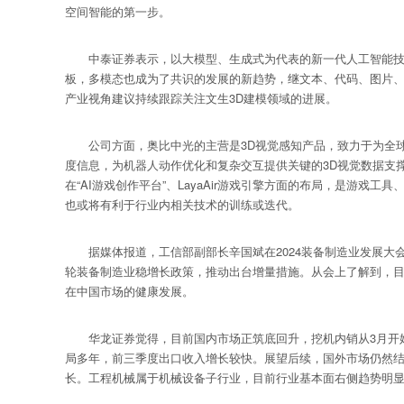
空间智能的第一步。
中泰证券表示，以大模型、生成式为代表的新一代人工智能技术与产业
板，多模态也成为了共识的发展的新趋势，继文本、代码、图片、
产业视角建议持续跟踪关注文生3D建模领域的进展。
公司方面，奥比中光的主营是3D视觉感知产品，致力于为全球AI智
度信息，为机器人动作优化和复杂交互提供关键的3D视觉数据支撑。掌
在“AI游戏创作平台”、LayaAir游戏引擎方面的布局，是游
也或将有利于行业内相关技术的训练或迭代。
据媒体报道，工信部副部长辛国斌在2024装备制造业发展大会
轮装备制造业稳增长政策，推动出台增量措施。从会上了解到，目
在中国市场的健康发展。
华龙证券觉得，目前国内市场正筑底回升，挖机内销从3月开始
局多年，前三季度出口收入增长较快。展望后续，国外市场仍然结
长。工程机械属于机械设备子行业，目前行业基本面右侧趋势明