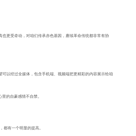
真也更受牵动，对咱们传承赤色基因，赓续革命传统都非常有协
可以经过全媒体，包含手机端、视频端把更精彩的内容展示给咱
心里的自豪感情不自禁。
，都有一个明显的提高。