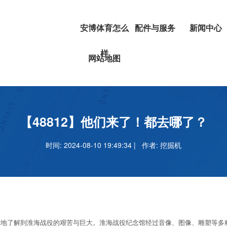
安博体育怎么
配件与服务
新闻中心
样
挖掘机
安博体育正
网站地图
叉车
吗
安博足球官
【48812】他们来了！都去哪了？
时间: 2024-08-10 19:49:34 | 作者:
挖掘机
了解到淮海战役的艰苦与巨大。淮海战役纪念馆经过音像、图像、雕塑等多种