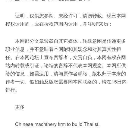
证明，仅供您参阅。未经许可，请勿转载。现已本网
授权运用的，应在授权范围内运用，并注明“来历：
本网部分文章转载自其它媒体，转载意图是传递更多
职业信息，并不意味着本网附和其观念和对其真实性担
任。在本网论坛上宣布言辞者，文责自负，本网有权在网
站内转载或引证，论坛的言辞不代表本网观念。本网所供
给的信息，如需运用，请与原作者联络，版权归于本来的
作者一切。假如触及版权需要同本网联络的，请在15日内
进行。
更多
Chinese machinery firm to build Thai si..