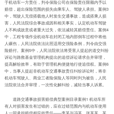
于机动车一方责任，判令保险公司在保险责任限额内予以
赔偿，超出保险范围的损失由乘车人、驾驶人承担。案例3
中，驾驶人无偿搭载他人时发生交通事故，造成搭乘人损
害，人民法院综合事故成因和相关事实，认定机动车驾驶
人不构成故意或者重大过失，依法减轻其赔偿责任。案例4
中，工程专项作业机动车在封闭工地内部倒车过程中将他
人碾伤，人民法院依法比照适用交强险条例，判令由交强
险赔付。案例5中，人民法院依法将受害人提起的道交纠纷
诉讼与路救基金管理机构提出的追偿诉讼请求合并审理，
提高解纷效率，有助于管理机构便捷地行使追偿权。案例6
中，当事人提起非机动车交通事故责任纠纷诉讼时，将非
机动车驾驶人、商业三者险保险人等同时列为被告，人民
法院依法合并审理，一次性化解纠纷，减轻当事人诉累。
道路交通事故损害赔偿典型案例目录案例1 机动车所
有人对损害发生有过错的，应在过错范围内与机动车使用
人一同承担赔偿相应的责任——李某与冯某、张某某、某