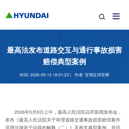
安博
配件
新闻
关于
招贤
联系

体育
与服
中心
我们
纳士
我们
挖掘
安博
网站
机
体育
怎么
务
地图
叉车
正规
最高法发布道路交互与通行事故损害
吗
样
安博
赔偿典型案例
足球
时间: 2026-05-13 18:01:23 | 作者:
安博足球官网
官网
2026年5月6日上午，最高人民法院召开新闻发布会，
发布《最高人民法院关于审理道路交通事故损害赔偿案件
适用法律若干问题的解释（二）》及相关典型案例，并回