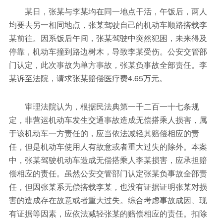
某日，张某与李某均在同一地点干活，午饭后，两人
均要去另一相同地点，张某驾驶自己的机动车顺路搭载李
某前往。因系饭后午间，张某驾驶中突然犯困，未来得及
停靠，机动车撞到路边树木，导致李某受伤。公安交管部
门认定，此次事故为单方事故，张某负事故全部责任。李
某诉至法院，请求张某赔偿医疗费4.65万元。
审理法院认为，根据民法典第一千二百一十七条规
定，非营运机动车发生交通事故造成无偿搭乘人损害，属
于该机动车一方责任的，应当依法减轻其赔偿相应的责
任，但是机动车使用人有故意或者重大过失的除外。本案
中，张某驾驶机动车造成无偿搭乘人李某损害，应承担赔
偿相应的责任。虽然公安交管部门认定张某负事故全部责
任，但因张某系无偿搭载李某，也没有证据证明张某对损
害的造成存在故意或者重大过失。综合考虑事故成因、现
有证据等因素，应依法减轻张某的赔偿相应的责任。扣除