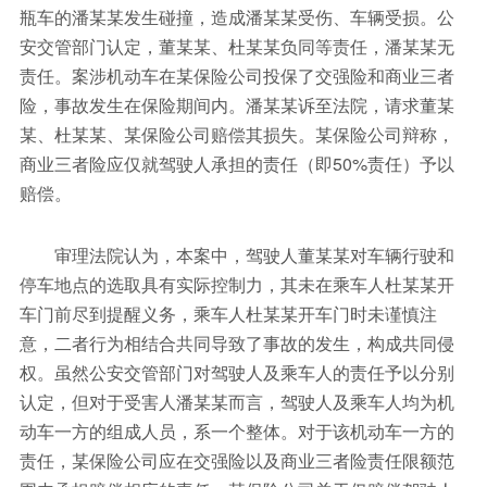
瓶车的潘某某发生碰撞，造成潘某某受伤、车辆受损。公
安交管部门认定，董某某、杜某某负同等责任，潘某某无
责任。案涉机动车在某保险公司投保了交强险和商业三者
险，事故发生在保险期间内。潘某某诉至法院，请求董某
某、杜某某、某保险公司赔偿其损失。某保险公司辩称，
商业三者险应仅就驾驶人承担的责任（即50%责任）予以
赔偿。
审理法院认为，本案中，驾驶人董某某对车辆行驶和
停车地点的选取具有实际控制力，其未在乘车人杜某某开
车门前尽到提醒义务，乘车人杜某某开车门时未谨慎注
意，二者行为相结合共同导致了事故的发生，构成共同侵
权。虽然公安交管部门对驾驶人及乘车人的责任予以分别
认定，但对于受害人潘某某而言，驾驶人及乘车人均为机
动车一方的组成人员，系一个整体。对于该机动车一方的
责任，某保险公司应在交强险以及商业三者险责任限额范