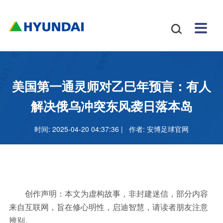
安博
配件
新闻
关于
招贤
联系

体育
与服
中心
我们
纳士
我们
挖掘
安博
网站
机
体育
怎么
务
地图
叉车
正规
美国第一通灵师对乙巳年预言：有人
吗
样
安博
解决俄乌冲突东风袭日落本岛
足球
时间: 2025-04-20 04:37:36 | 作者:
安博足球官网
官网
创作声明：本文为虚构故事，非封建迷信，部分内容
来自互联网，旨在修心明性，启迪智慧，请读者朋友注意
辨别。